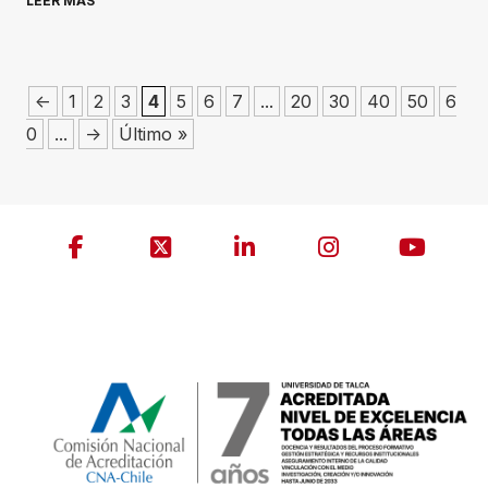
LEER MÁS
<-
1
2
3
4
5
6
7
...
20
30
40
50
6
0
...
->
Último »