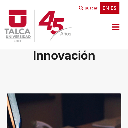
EN
ES
EN
ES
Buscar
Academia e
Innovación