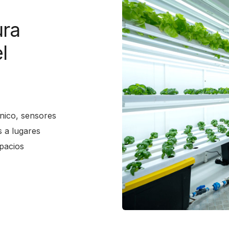
ura
l
nico, sensores
s a lugares
pacios