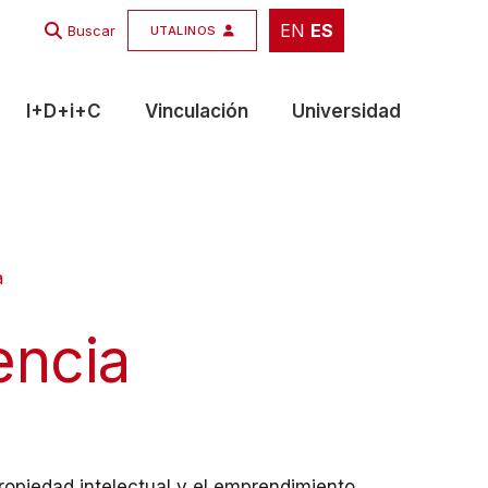
EN
ES
EN
ES
Buscar
UTALINOS
I+D+i+C
Vinculación
Universidad
a
encia
ropiedad intelectual y el emprendimiento