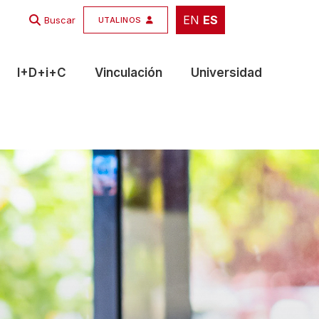
EN
ES
EN
ES
Buscar
UTALINOS
I+D+i+C
Vinculación
Universidad