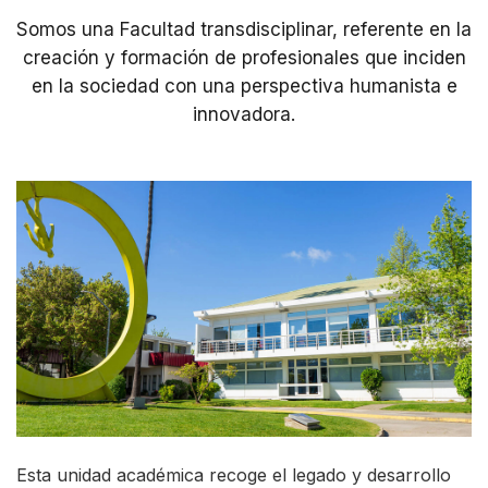
n
Somos una Facultad transdisciplinar, referente en la
e
creación y formación de profesionales que inciden
A
en la sociedad con una perspectiva humanista e
innovadora.
c
c
e
s
s
i
b
i
l
i
t
y
Esta unidad académica recoge el legado y desarrollo