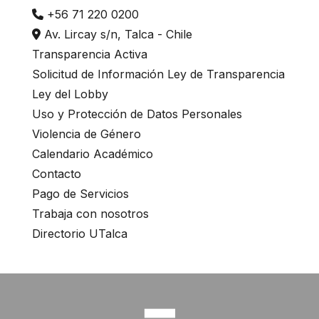
t
+56 71 220 0200
w
Av. Lircay s/n, Talca - Chile
i
Transparencia Activa
t
Solicitud de Información Ley de Transparencia
h
Ley del Lobby
t
Uso y Protección de Datos Personales
h
Violencia de Género
e
Calendario Académico
Contacto
c
Pago de Servicios
o
Trabaja con nosotros
n
Directorio UTalca
t
e
n
t