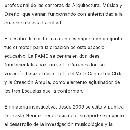
s
profesional de las carreras de Arquitectura, Música y
c
Diseño, que venían funcionando con anterioridad a la
r
creación de esta Facultad.
e
El desafío de dar forma a un desempeño en conjunto
e
fue el motor para la creación de este espacio
n
educativo. La FAMD se centra en dos ideas
r
fundamentales bajo un sello diferenciador: su
e
vocación hacia el desarrollo del Valle Central de Chile
a
y la Creación Amplia, como elemento aglutinador de
d
las tres Escuelas que la conforman.
e
r
En materia investigativa, desde 2009 se edita y publica
.
la revista Neuma, reconocida por su aporte e impacto
T
al desarrollo de la investigación musicológica y la
o