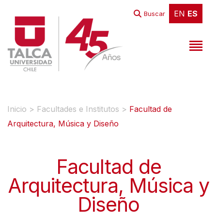
W
EN
ES
EN
ES
Buscar
e
l
c
o
m
e
t
Inicio
>
Facultades e Institutos
>
Facultad de
o
Arquitectura, Música y Diseño
A
l
Facultad de
l
Arquitectura, Música y
i
n
Diseño
O