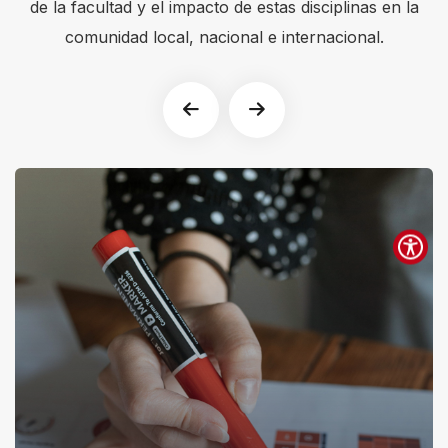
de la facultad y el impacto de estas disciplinas en la
s
comunidad local, nacional e internacional.
s
"
C
t
r
l
+
/
"
.
T
h
i
s