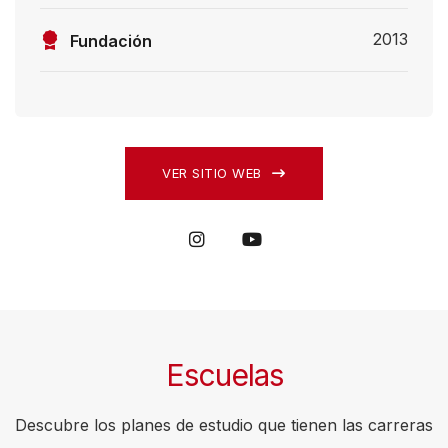
c
2013
Fundación
r
e
e
n
r
VER SITIO WEB
e
a
d
e
r
,
Escuelas
p
r
Descubre los planes de estudio que tienen las carreras
e