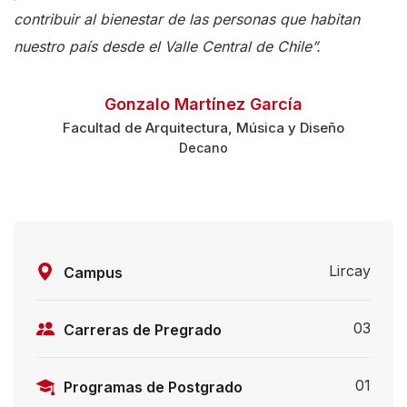
contribuir al bienestar de las personas que habitan
e
nuestro país desde el Valle Central de Chile”.
A
c
c
Gonzalo Martínez García
Facultad de Arquitectura, Música y Diseño
e
Decano
s
s
i
b
i
Lircay
Campus
l
i
03
Carreras de Pregrado
t
y
01
Programas de Postgrado
s