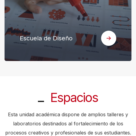
s
h
o
Escuela de
r
Arquitectura
t
c
u
t
a
c
Espacios
t
i
Esta unidad académica dispone de amplios talleres y
v
laboratorios destinados al fortalecimiento de los
a
procesos creativos y profesionales de sus estudiantes.