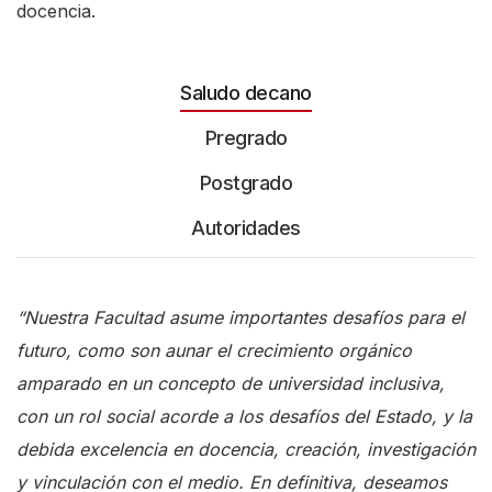
docencia.
s
t
a
Saludo decano
r
Pregrado
t
Postgrado
t
h
Autoridades
e
A
“Nuestra Facultad asume
importantes desafíos para el
l
futuro, como son aunar el crecimiento orgánico
l
amparado en un concepto de universidad inclusiva,
i
con un rol social acorde a los desafíos del Estado, y la
n
debida excelencia en docencia, creación, investigación
O
y vinculación con el medio
. En definitiva, deseamos
n