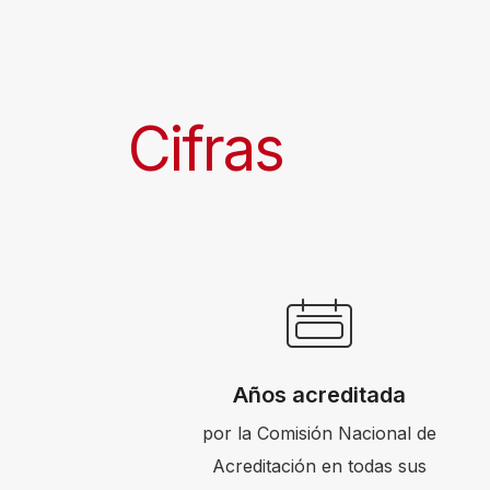
s
c
r
e
Cifras
e
n
r
e
a
d
e
r
Años acreditada
.
por la Comisión Nacional de
T
Acreditación en todas sus
o