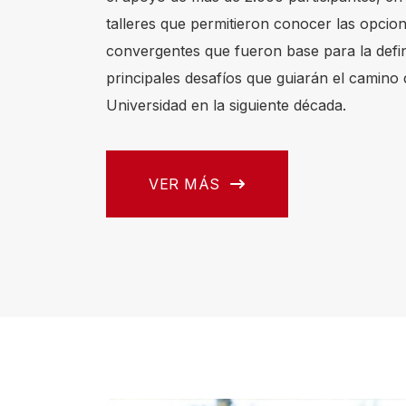
talleres que permitieron conocer las opcion
s
convergentes que fueron base para la defin
h
principales desafíos que guiarán el camino 
o
Universidad en la siguiente década.
r
t
c
VER MÁS
u
t
a
c
t
i
v
a