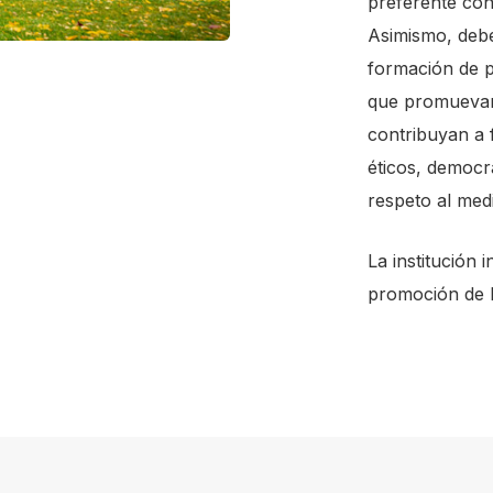
preferente con 
Asimismo, debe
formación de pe
que promuevan 
contribuyan a 
éticos, democrá
respeto al med
La institución
promoción de l