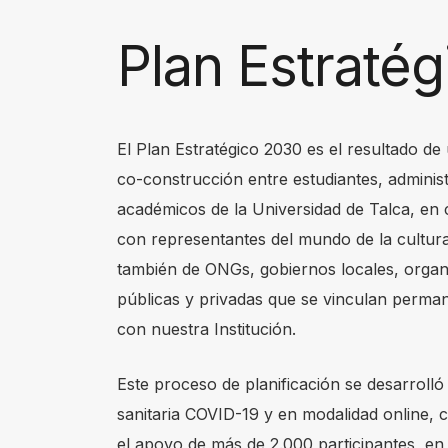
s
Plan Estratég
s
"
C
t
El Plan Estratégico 2030 es el resultado d
r
co-construcción entre estudiantes, administ
l
académicos de la Universidad de Talca, en
+
con representantes del mundo de la cultura,
/
también de ONGs, gobiernos locales, organ
"
públicas y privadas que se vinculan perm
.
con nuestra Institución.
T
Este proceso de planificación se desarrolló 
h
sanitaria COVID-19 y en modalidad online,
i
el apoyo de más de 2.000 participantes, e
s