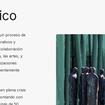
ico
e un proceso de
rativos y
 colaboración
 las artes, y
izaciones
anentemente
en plena crisis
 contando con
n más de 50