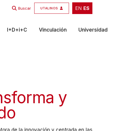
EN
ES
EN
ES
Buscar
UTALINOS
I+D+i+C
Vinculación
Universidad
nsforma y
do
tora de la innovación y centrada en las