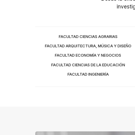
t
investi
o
r
d
FACULTAD CIENCIAS AGRARIAS
e
FACULTAD ARQUITECTURA, MÚSICA Y DISEÑO
p
FACULTAD ECONOMÍA Y NEGOCIOS
a
FACULTAD CIENCIAS DE LA EDUCACIÓN
n
FACULTAD INGENIERÍA
t
a
l
l
a
A
l