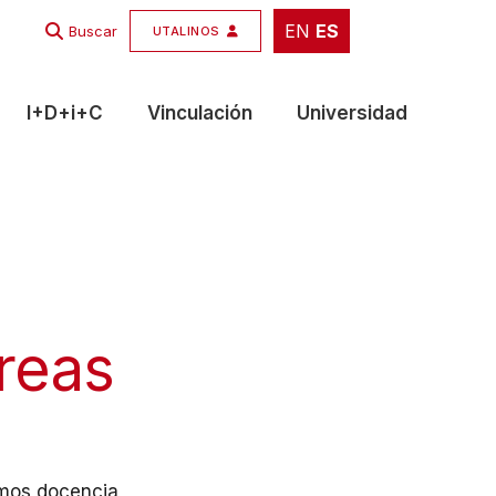
EN
ES
EN
ES
Buscar
UTALINOS
I+D+i+C
Vinculación
Universidad
reas
amos docencia,