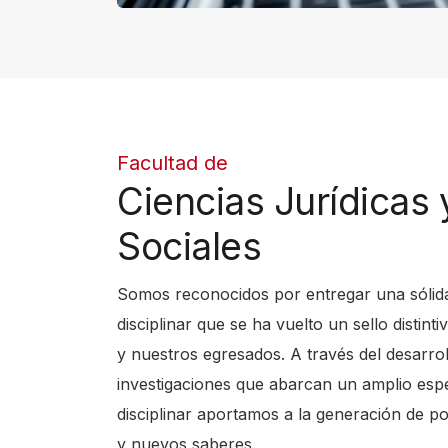
o
n
e
"
C
Facultad de
t
Ciencias Jurídicas 
r
Sociales
l
+
Somos reconocidos por entregar una sólid
/
disciplinar que se ha vuelto un sello distint
"
y nuestros egresados. A través del desarrol
E
investigaciones que abarcan un amplio esp
s
disciplinar aportamos a la generación de pol
t
y nuevos saberes.