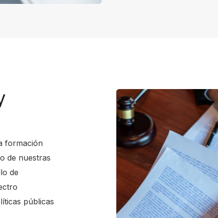
y
a formación
ivo de nuestras
lo de
ectro
íticas públicas