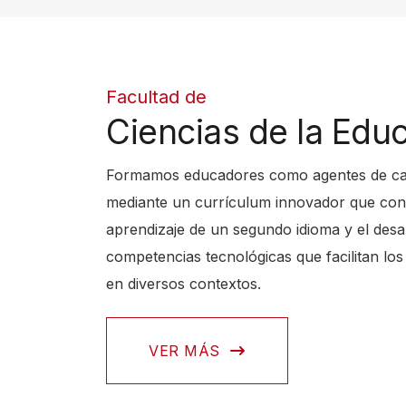
l
l
a
Facultad de
A
Ciencias de la Edu
l
l
Formamos educadores como agentes de c
i
mediante un currículum innovador que con
n
aprendizaje de un segundo idioma y el desa
O
competencias tecnológicas que facilitan los
n
en diversos contextos.
e
A
c
VER MÁS
c
e