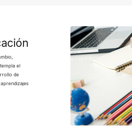
cación
ambio,
templa el
rrollo de
 aprendizajes