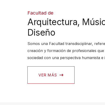
i
d
Facultad de
a
Arquitectura, Músi
d
Diseño
P
a
Somos una Facultad transdisciplinar, refere
r
creación y formación de profesionales que 
a
sociedad con una perspectiva humanista e 
i
n
i
VER MÁS
c
i
a
r