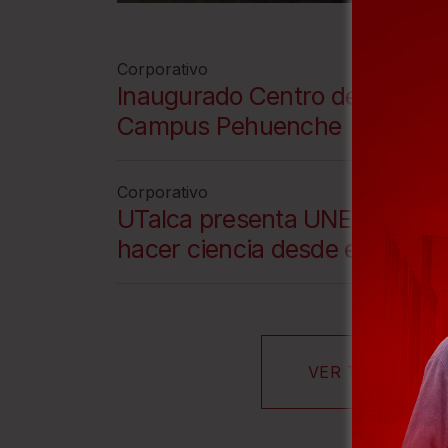
e
A
Corporativo
c
Inaugurado Centro de Neurodi
c
Campus Pehuenche
e
s
Corporativo
s
UTalca presenta UNE, su nuev
i
hacer ciencia desde el territor
b
i
l
i
VER TODAS
t
y
s