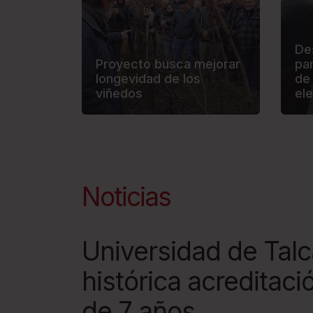
s
c
De
r
Proyecto busca mejorar
pa
e
longevidad de los
de 
viñedos
el
e
n
r
e
a
Noticias
d
e
Universidad de Talc
r
.
histórica acreditac
T
de 7 años
o