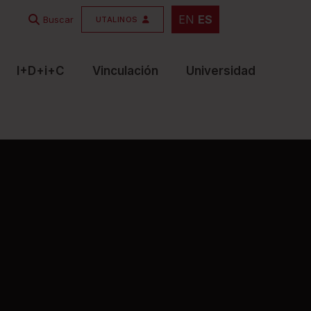
EN
ES
EN
ES
Buscar
UTALINOS
I+D+i+C
Vinculación
Universidad