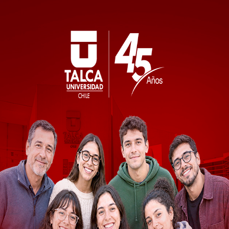
vergencia en el
o sello para
io