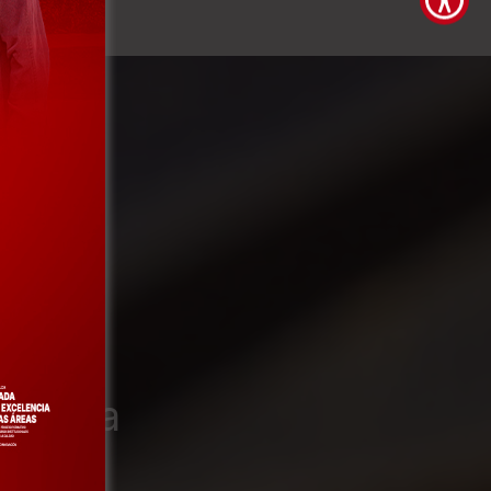
nes
 UTalca