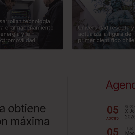
sarrollan tecnología
ra el almacenamiento
Universidad rescata y
energía y la
actualiza la figura del
ectromovilidad
primer científico chil
Agend
a obtiene
ión máxima