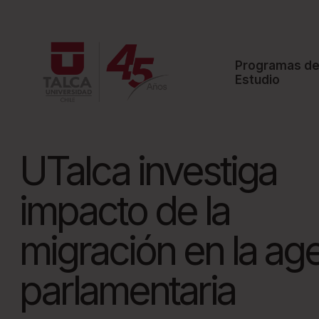
W
e
l
Programas d
c
Estudio
o
m
e
UTalca investiga
t
o
impacto de la
A
l
migración en la ag
l
i
parlamentaria
n
O