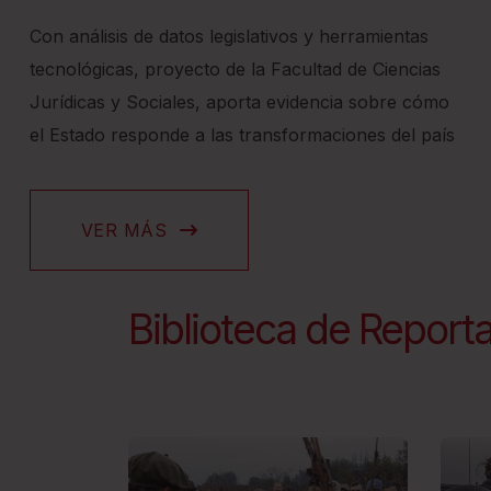
n
Con análisis de datos legislativos y herramientas
e
tecnológicas, proyecto de la Facultad de Ciencias
A
Jurídicas y Sociales, aporta evidencia sobre cómo
c
el Estado responde a las transformaciones del país
c
e
s
VER MÁS
s
i
b
Biblioteca de Report
i
l
i
t
y