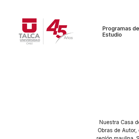
W
e
l
Programas d
c
Estudio
o
m
e
t
o
A
l
l
i
Nuestra Casa de
n
Obras de Autor, 
O
región maulina. 