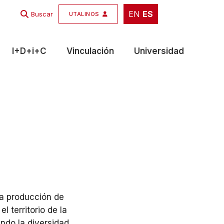
EN
ES
EN
ES
Buscar
UTALINOS
I+D+i+C
Vinculación
Universidad
la producción de
 territorio de la
ndo la diversidad