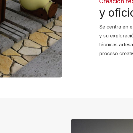
Creación té
y ofici
Se centra en el
y su exploració
técnicas artes
proceso creat