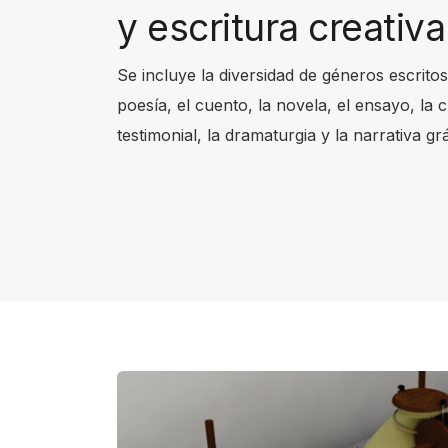
y escritura creativa
s
t
Se incluye la diversidad de géneros escrito
a
poesía, el cuento, la novela, el ensayo, la c
r
testimonial, la dramaturgia y la narrativa grá
t
t
h
e
A
l
l
i
n
O
n