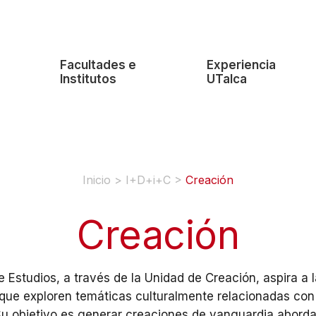
e
Facultades e
Experiencia
Institutos
UTalca
Inicio
>
I+D+i+C
>
Creación
Creación
 Estudios, a través de la Unidad de Creación, aspira a 
que exploren temáticas culturalmente relacionadas con el
Su objetivo es generar creaciones de vanguardia aborda