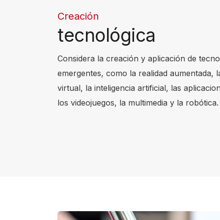
c
Creación
r
tecnológica
e
e
Considera la creación y aplicación de tecno
n
emergentes, como la realidad aumentada, la
r
virtual, la inteligencia artificial, las aplicaci
e
los videojuegos, la multimedia y la robótica.
a
d
e
r
,
p
r
e