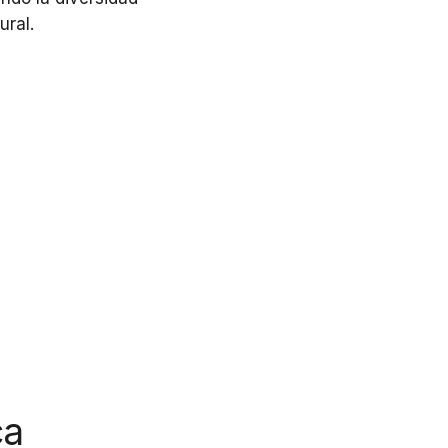
ural.
ca