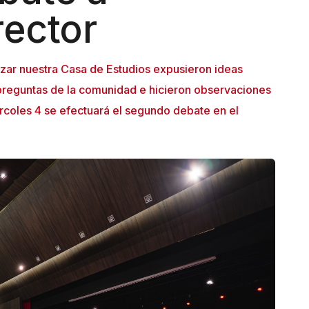
rector
zar nuestra Casa de Estudios expusieron ideas
preguntas de la comunidad e hicieron observaciones
ércoles 4 se efectuará el segundo debate en el