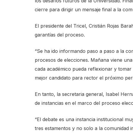
los desafíos futuros de la Universidad. Fi
e
cierre para dirigir un mensaje final a la com
A
c
El presidente del Tricel, Cristián Rojas Bara
c
garantías del proceso.
e
s
“Se ha ido informando paso a paso a la co
s
procesos de elecciones. Mañana viene una
i
cada académico pueda reflexionar y tomar l
b
mejor candidato para rector el próximo peri
i
En tanto, la secretaria general, Isabel Her
l
de instancias en el marco del proceso elecc
i
t
“El debate es una instancia institucional mu
y
tres estamentos y no solo a la comunidad i
s