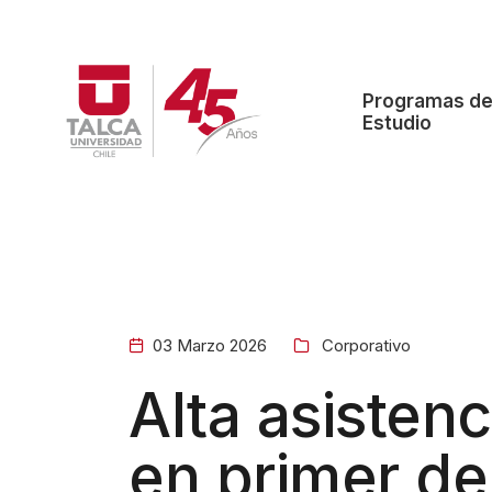
W
e
l
Programas d
c
Estudio
o
m
e
t
o
A
l
03 Marzo 2026
Corporativo
l
Alta asistenc
i
n
en primer de
O