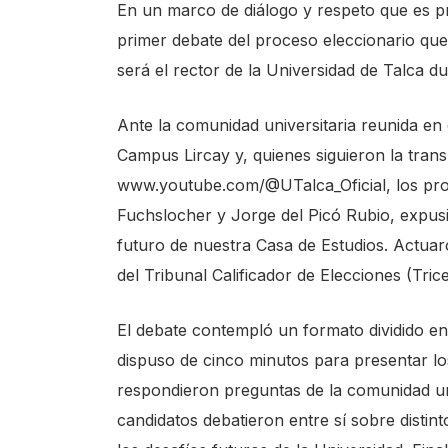
En un marco de diálogo y respeto que es pr
s
primer debate del proceso eleccionario que
t
será el rector de la Universidad de Talca d
a
r
Ante la comunidad universitaria reunida en 
t
Campus Lircay y, quienes siguieron la transm
t
www.youtube.com/@UTalca_Oficial
, los pr
h
Fuchslocher y Jorge del Picó Rubio, expusi
e
futuro de nuestra Casa de Estudios. Actua
A
del Tribunal Calificador de Elecciones (Tric
l
l
El debate contempló un formato dividido en
i
dispuso de cinco minutos para presentar lo
n
respondieron preguntas de la comunidad uni
O
candidatos debatieron entre sí sobre distint
n