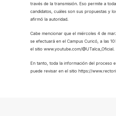
través de la transmisión. Eso permite a to
c
candidatos, cuáles son sus propuestas y lo
r
afirmó la autoridad.
e
e
Cabe mencionar que el miércoles 4 de marz
n
se efectuará en el Campus Curicó, a las 10:0
r
el sitio
www.youtube.com/@UTalca_Oficial
.
e
a
En tanto, toda la información del proceso e
d
puede revisar en el sitio
https://www.rectori
e
r
,
p
r
e