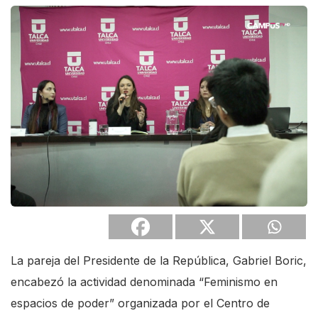
n
e
A
c
c
e
s
s
i
b
i
l
La pareja del Presidente de la República, Gabriel Boric,
i
encabezó la actividad denominada “Feminismo en
t
espacios de poder” organizada por el Centro de
y