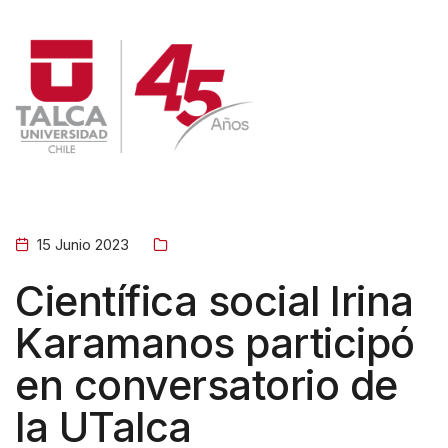
W
EN
ES
e
l
c
o
m
e
t
15 Junio 2023
o
A
Científica social Irina
l
Karamanos participó
l
en conversatorio de
i
n
la UTalca
O