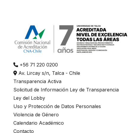
s
s
"
C
t
r
l
+56 71 220 0200
+
Av. Lircay s/n, Talca - Chile
/
Transparencia Activa
"
Solicitud de Información Ley de Transparencia
.
Ley del Lobby
T
Uso y Protección de Datos Personales
h
Violencia de Género
Calendario Académico
i
Contacto
s