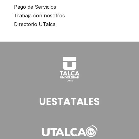
Pago de Servicios
s
Trabaja con nosotros
h
Directorio UTalca
o
r
t
c
u
t
a
c
t
i
v
a