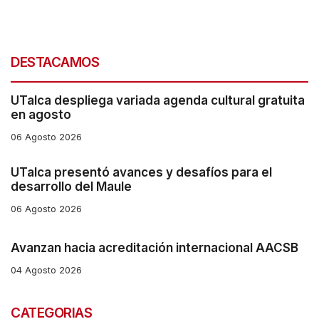
s
t
a
DESTACAMOS
r
t
UTalca despliega variada agenda cultural gratuita
en agosto
t
06 Agosto 2026
h
e
UTalca presentó avances y desafíos para el
A
desarrollo del Maule
l
06 Agosto 2026
l
Avanzan hacia acreditación internacional AACSB
i
n
04 Agosto 2026
O
CATEGORIAS
n