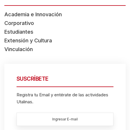
e
Academia e Innovación
A
Corporativo
c
Estudiantes
c
Extensión y Cultura
e
Vinculación
s
s
i
b
SUSCRÍBETE
i
l
Registra tu Email y entérate de las actividades
Utalinas.
i
t
y
s