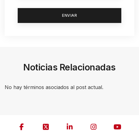
c
r
e
e
n
r
e
Noticias Relacionadas
a
d
No hay términos asociados al post actual.
e
r
,
p
r
e