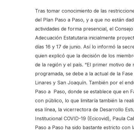
i
Tras tomar conocimiento de las restriccione
d
del Plan Paso a Paso, y a que no están dad
a
actividades de forma presencial, el Consej
d
Adecuación Estatutaria inicialmente proyect
P
días 16 y 17 de junio. Así lo informó la secr
a
quien explicó que la decisión de los miembro
r
de la región y el país. “El primer motivo de
a
programada, se debe a la actual de la Fase
i
Linares y San Joaquín. También por el end
n
Paso a Paso, donde se establece que en Fa
i
con público, lo que limitaría también la rea
c
esa línea, la vicerrectora de Desarrollo Est
i
Institucional COVID-19 (Ecicovid), Paula Ca
a
Paso a Paso ha sido bastante estricto con 
r