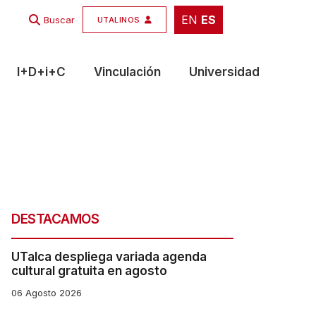
EN
ES
EN
ES
Buscar
UTALINOS
I+D+i+C
Vinculación
Universidad
DESTACAMOS
UTalca despliega variada agenda
cultural gratuita en agosto
06 Agosto 2026