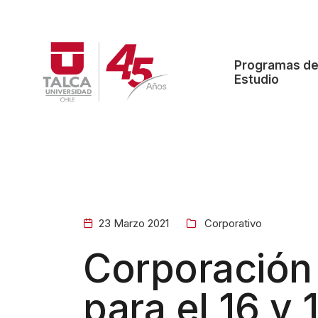
B
i
e
Programas d
n
Estudio
v
e
n
i
d
o
a
23 Marzo 2021
Corporativo
l
Corporación
l
e
para el 16 y 
c