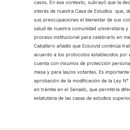
casos. En ese contexto, subrayó que la deci
e
interés de nuestra Casa de Estudios que, de
l
sus preocupaciones el bienestar de sus col
l
salud de nuestra comunidad universitaria y
e
proceso institucional para celebrarlo en m
c
Caballero añadió que Ecicovid continúa tr
t
acuerdo a los protocolos establecidos por e
o
cuenta con insumos de protección persona
r
mesa y para las/os votantes. Es importante
d
aprobación de la modificación de la Ley N°
e
en trámite en el Senado, que permitiría dif
p
estatutaria de las casas de estudios superi
a
n
t
a