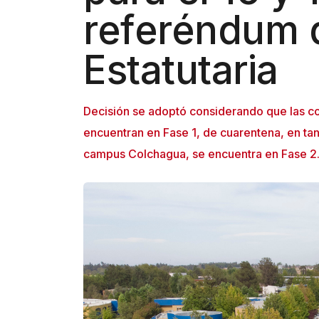
t
referéndum 
o
Estatutaria
r
d
e
Decisión se adoptó considerando que las co
p
encuentran en Fase 1, de cuarentena, en tan
a
campus Colchagua, se encuentra en Fase 2
n
t
a
l
l
a
A
l