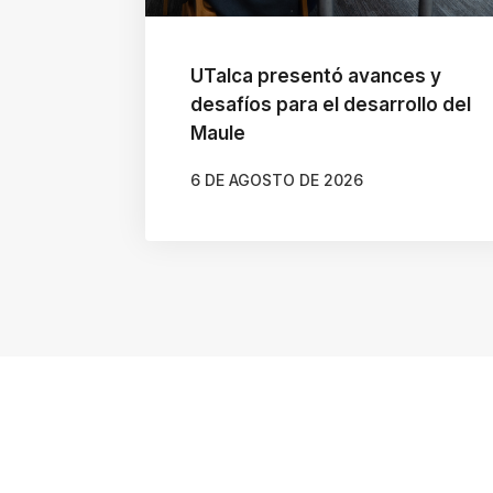
s
i
UTalca presentó avances y
b
desafíos para el desarrollo del
i
Maule
l
6 DE AGOSTO DE 2026
i
AUTOR
CAMILA SOTO ALBORNOZ
d
a
d
,
p
r
e
s
i