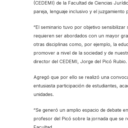
(CEDEMI) de la Facultad de Ciencias Jurídi
s
pareja, lenguaje inclusivo y el juzgamiento
t
a
“El seminario tuvo por objetivo sensibiliza
r
requieren ser abordados con un mayor gra
t
otras disciplinas como, por ejemplo, la ed
t
promover a nivel de la sociedad y de nuestr
h
director del CEDEMI, Jorge del Picó Rubio.
e
A
Agregó que por ello se realizó una convoc
l
entusiasta participación de estudiantes, aca
l
unidades.
i
n
“Se generó un amplio espacio de debate en 
O
profesor del Picó sobre la jornada que se r
n
Facultad.