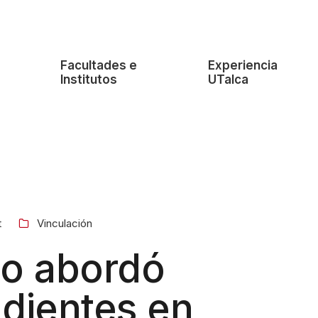
e
Facultades e
Experiencia
Institutos
UTalca
t
Vinculación
io abordó
dientes en