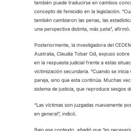
también puede traducirse en cambios concr
c
concepto de femicidio en la legislación. “C
r
también cambiaron las penas, las estadísti
e
una perspectiva distinta, más justa”, afirmó.
e
n
Posteriormente, la investigadora del CEDEMI
r
Australia, Claudia Tobar Cid, expuso sobre l
e
en la respuesta judicial frente a estas situ
a
victimización secundaria. “Cuando se inicia 
d
pareja, sino que esta continúa. Muchas vec
e
sistema de justicia, que reproduce sesgos de
r
,
“Las víctimas son juzgadas nuevamente por 
p
en general”, indicó.
r
e
Bajo ese contexto, añadió que “es necesar