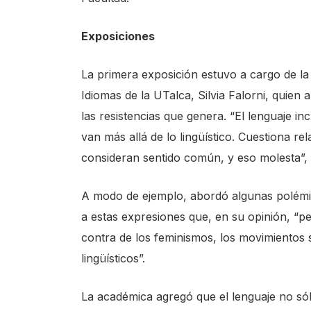
e
A
Exposiciones
c
La primera exposición estuvo a cargo de l
c
Idiomas de la UTalca, Silvia Falorni, quien
e
las resistencias que genera. “El lenguaje in
s
van más allá de lo lingüístico. Cuestiona re
s
consideran sentido común, y eso molesta”, 
i
b
A modo de ejemplo, abordó algunas polémic
i
a estas expresiones que, en su opinión, “per
l
contra de los feminismos, los movimientos
i
lingüísticos”.
t
y
La académica agregó que el lenguaje no sól
s