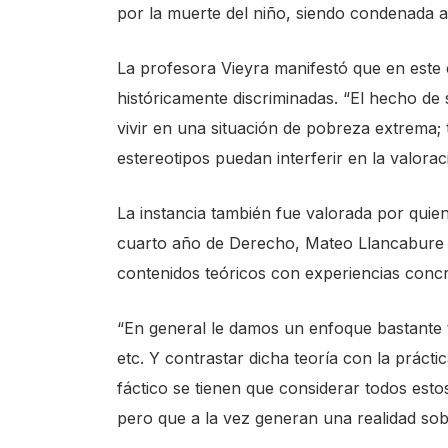
por la muerte del niño, siendo condenada a
s
h
La profesora Vieyra manifestó que en este 
o
históricamente discriminadas. “El hecho de 
r
vivir en una situación de pobreza extrema;
t
estereotipos puedan interferir en la valorac
c
u
La instancia también fue valorada por quien
t
cuarto año de Derecho, Mateo Llancabure Ur
a
contenidos teóricos con experiencias concr
c
t
“En general le damos un enfoque bastante te
i
etc. Y contrastar dicha teoría con la prác
v
fáctico se tienen que considerar todos esto
a
pero que a la vez generan una realidad so