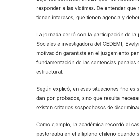
s
responder a las víctimas. De entender que 
s
tienen intereses, que tienen agencia y debe
'
La jornada cerró con la participación de la 
C
Sociales e investigadora del CEDEMI, Evely
t
motivación garantista en el juzgamiento pen
r
fundamentación de las sentencias penales e
l
estructural.
+
/
Según explicó, en esas situaciones “no es s
'
dan por probados, sino que resulta necesar
.
existen criterios sospechosos de discriminac
T
h
Como ejemplo, la académica recordó el cas
i
pastoreaba en el altiplano chileno cuando 
s