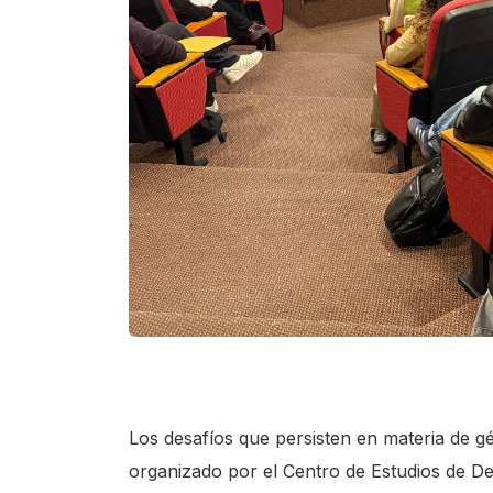
s
c
r
e
e
n
r
e
a
d
e
r
.
Los desafíos que persisten en materia de gén
T
organizado por el Centro de Estudios de De
o