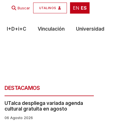
EN
ES
EN
ES
Buscar
UTALINOS
I+D+i+C
Vinculación
Universidad
DESTACAMOS
UTalca despliega variada agenda
cultural gratuita en agosto
06 Agosto 2026