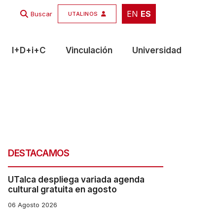
EN
ES
EN
ES
Buscar
UTALINOS
I+D+i+C
Vinculación
Universidad
DESTACAMOS
UTalca despliega variada agenda
cultural gratuita en agosto
06 Agosto 2026