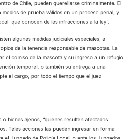
ntro de Chile, pueden querellarse criminalmente. El
on medios de prueba válidos en un proceso penal, y
cal, que conocen de las infracciones a la ley”.
sten algunas medidas judiciales especiales, a
propios de la tenencia responsable de mascotas. La
r el comiso de la mascota y su ingreso a un refugio
tención temporal, o también su entrega a una
te el cargo, por todo el tiempo que el juez
 o bienes ajenos, “quienes resulten afectados
os. Tales acciones las pueden ingresar en forma
e el Juzgado de Policía Local, o ante los Juzgados