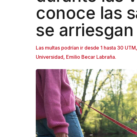
conoce las 
se arriesgan
Las multas podrían ir desde 1 hasta 30 UTM,
Universidad, Emilio Becar Labraña.