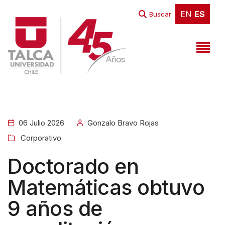
W
EN
ES
EN
ES
Buscar
e
l
c
o
m
e
t
06 Julio 2026
Gonzalo Bravo Rojas
o
Corporativo
A
l
Doctorado en
l
Matemáticas obtuvo
i
9 años de
n
O