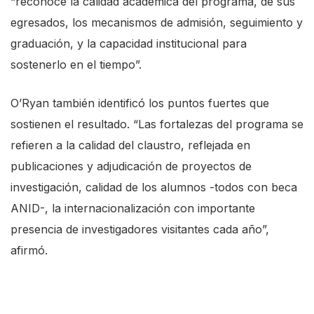
“reconoce la calidad académica del programa, de sus
c
egresados, los mecanismos de admisión, seguimiento y
r
graduación, y la capacidad institucional para
e
sostenerlo en el tiempo”.
e
n
O’Ryan también identificó los puntos fuertes que
r
sostienen el resultado. “Las fortalezas del programa se
e
refieren a la calidad del claustro, reflejada en
a
publicaciones y adjudicación de proyectos de
d
investigación, calidad de los alumnos -todos con beca
e
ANID-, la internacionalización con importante
r
presencia de investigadores visitantes cada año”,
,
afirmó.
p
r
e