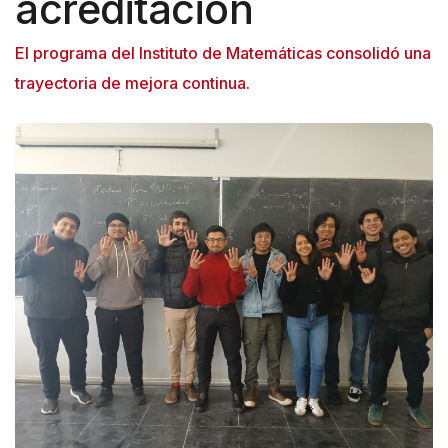
acreditación
n
e
El programa del Instituto de Matemáticas consolidó una
A
trayectoria de mejora continua.
c
c
e
s
s
i
b
i
l
i
t
y