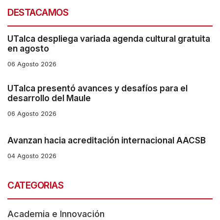
DESTACAMOS
s
s
UTalca despliega variada agenda cultural gratuita
"
en agosto
C
06 Agosto 2026
t
r
UTalca presentó avances y desafíos para el
desarrollo del Maule
l
06 Agosto 2026
+
/
Avanzan hacia acreditación internacional AACSB
"
04 Agosto 2026
.
T
CATEGORIAS
h
i
Academia e Innovación
s