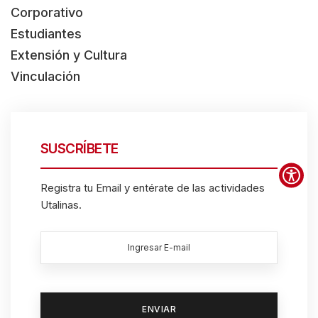
Corporativo
s
Estudiantes
h
Extensión y Cultura
o
Vinculación
r
t
c
u
SUSCRÍBETE
t
Registra tu Email y entérate de las actividades
a
Utalinas.
c
t
i
v
a