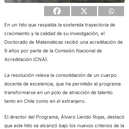
s
c
r
En un hito que respalda la sostenida trayectoria de
e
crecimiento y la calidad de su investigación, el
e
Doctorado de Matemáticas recibó una acreditación de
n
9 años por parte de la Comisión Nacional de
r
Acreditación (CNA).
e
a
La resolución releva la consolidación de un cuerpo
d
docente de excelencia, que ha permitido al programa
e
transformarse en un polo de atracción de talento
r
tanto en Chile como en el extranjero.
.
El director del Programa, Álvaro Liendo Rojas, destacó
T
que este hito se alcanzó bajo los nuevos criterios de la
o