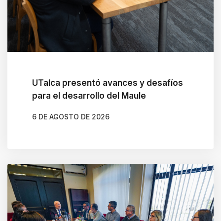
d
e
r
t
o
h
UTalca presentó avances y desafíos
e
para el desarrollo del Maule
l
6 DE AGOSTO DE 2026
p
AUTOR
CAMILA SOTO ALBORNOZ
y
o
u
n
a
v