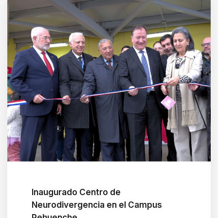
t
w
i
t
h
t
h
e
c
o
n
t
e
Inaugurado Centro de
n
Neurodivergencia en el Campus
t
Pehuenche