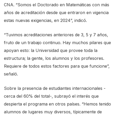
CNA. “Somos el Doctorado en Matemáticas con más
s
años de acreditación desde que entraron en vigencia
t
estas nuevas exigencias, en 2024”, indicó.
a
r
“Tuvimos acreditaciones anteriores de 3, 5 y 7 años,
t
fruto de un trabajo continuo. Hay muchos pilares que
t
apoyan esto: la Universidad que provee toda la
h
estructura; la gente, los alumnos y los profesores.
e
Requiere de todos estos factores para que funcione”,
A
señaló.
l
l
Sobre la presencia de estudiantes internacionales -
i
cerca del 60% del total-, subrayó el interés que
n
despierta el programa en otros países. “Hemos tenido
O
alumnos de lugares muy diversos, típicamente de
n