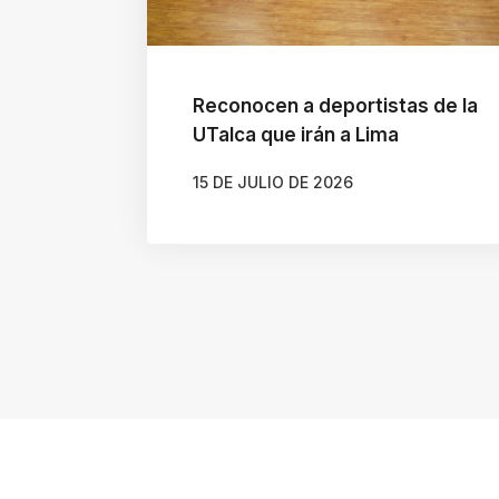
s
h
o
Reconocen a deportistas de la
r
UTalca que irán a Lima
t
15 DE JULIO DE 2026
c
AUTOR
GONZALO BRAVO ROJAS
u
t
a
c
t
i
v
a