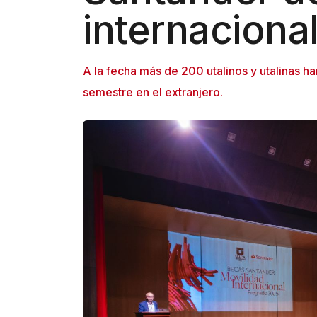
n
internaciona
e
A
A la fecha más de 200 utalinos y utalinas ha
c
semestre en el extranjero.
c
e
s
s
i
b
i
l
i
t
y