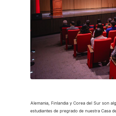
s
c
r
e
e
n
r
e
a
d
e
r
.
Alemania, Finlandia y Corea del Sur son alg
T
estudiantes de pregrado de nuestra Casa d
o