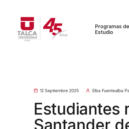
W
e
l
Programas d
c
Estudio
o
m
e
t
o
A
l
12 Septiembre 2025
Elba Fuentealba P
l
Estudiantes 
i
n
Santander d
O