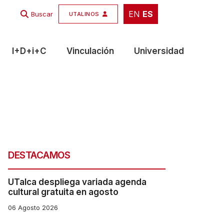
EN
ES
EN
ES
Buscar
UTALINOS
I+D+i+C
Vinculación
Universidad
DESTACAMOS
UTalca despliega variada agenda
cultural gratuita en agosto
06 Agosto 2026