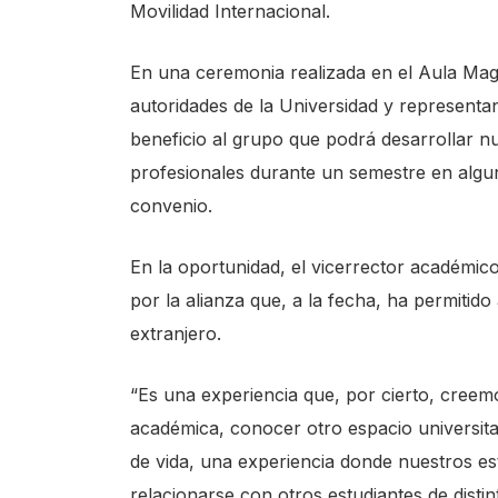
Movilidad Internacional.
s
t
En una ceremonia realizada en el Aula Mag
a
autoridades de la Universidad y representa
r
beneficio al grupo que podrá desarrollar n
t
profesionales durante un semestre en algun
t
convenio.
h
e
En la oportunidad, el vicerrector académi
A
por la alianza que, a la fecha, ha permitido
l
extranjero.
l
i
“Es una experiencia que, por cierto, creem
n
académica, conocer otro espacio universita
O
de vida, una experiencia donde nuestros e
n
relacionarse con otros estudiantes de dist