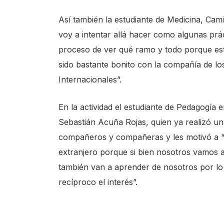
c
Así también la estudiante de Medicina, Cam
r
voy a intentar allá hacer como algunas pr
e
proceso de ver qué ramo y todo porque es
e
sido bastante bonito con la compañía de lo
n
Internacionales”.
r
e
En la actividad el estudiante de Pedagogía
a
Sebastián Acuña Rojas, quien ya realizó u
d
compañeros y compañeras y les motivó a “
e
extranjero porque si bien nosotros vamos 
r
también van a aprender de nosotros por l
,
recíproco el interés”.
p
r
e