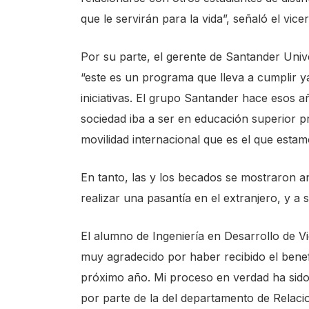
e
que le servirán para la vida”, señaló el vicer
A
c
Por su parte, el gerente de Santander Un
c
“este es un programa que lleva a cumplir y
e
iniciativas. El grupo Santander hace esos a
s
sociedad iba a ser en educación superior 
s
movilidad internacional que es el que estam
i
En tanto, las y los becados se mostraron 
b
realizar una pasantía en el extranjero, y a
i
l
El alumno de Ingeniería en Desarrollo de 
i
muy agradecido por haber recibido el bene
t
próximo año. Mi proceso en verdad ha sido
y
por parte de la del departamento de Relacio
s