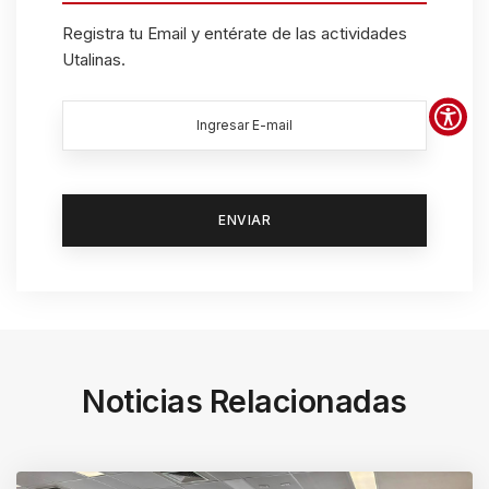
s
Registra tu Email y entérate de las actividades
Utalinas.
h
o
r
t
c
u
t
a
c
t
i
Noticias Relacionadas
v
a