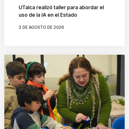
i
UTalca realizó taller para abordar el
g
uso de la IA en el Estado
a
t
3 DE AGOSTO DE 2026
e
AUTOR
CARLOS MARTÍNEZ RAMÍREZ
a
n
d
i
n
t
e
r
a
c