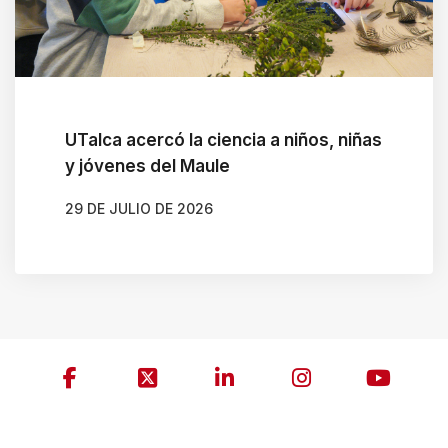
t
w
i
t
h
UTalca acercó la ciencia a niños, niñas
t
y jóvenes del Maule
h
29 DE JULIO DE 2026
e
AUTOR
MARIANELA RODIL
c
o
n
t
e
n
t