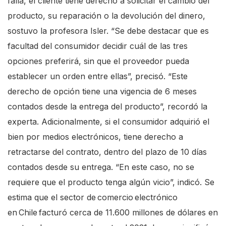
falla, el cliente tiene derecho a solicitar el cambio del
e
producto, su reparación o la devolución del dinero,
A
sostuvo la profesora Isler. “Se debe destacar que es
c
facultad del consumidor decidir cuál de las tres
c
opciones preferirá, sin que el proveedor pueda
e
establecer un orden entre ellas”, precisó. “Este
s
derecho de opción tiene una vigencia de 6 meses
s
contados desde la entrega del producto”, recordó la
i
experta. Adicionalmente, si el consumidor adquirió el
b
bien por medios electrónicos, tiene derecho a
i
retractarse del contrato, dentro del plazo de 10 días
l
contados desde su entrega. “En este caso, no se
i
requiere que el producto tenga algún vicio”, indicó. Se
t
estima que el sector de comercio electrónico
y
en Chile facturó cerca de 11.600 millones de dólares en
s