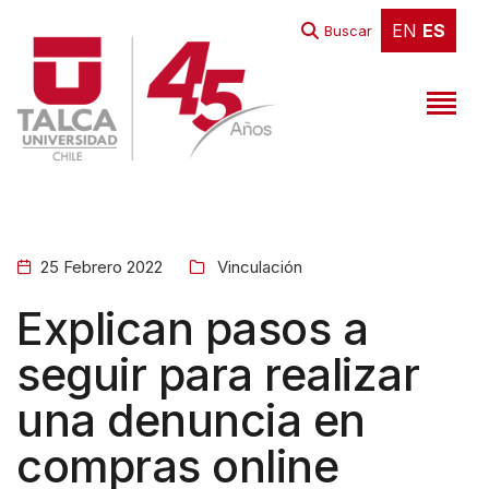
W
EN
ES
EN
ES
Buscar
e
l
c
o
m
e
t
25 Febrero 2022
Vinculación
o
A
Explican pasos a
l
seguir para realizar
l
una denuncia en
i
n
compras online
O