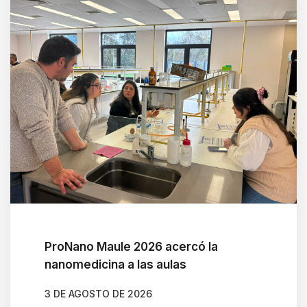
t
e
s
t
h
e
s
c
r
e
e
n
r
ProNano Maule 2026 acercó la
nanomedicina a las aulas
e
a
3 DE AGOSTO DE 2026