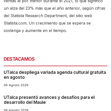
ventas al por menor durante el 2021, lo que significó
c
un alza del 23% más que el año anterior, según cifras
r
del Statista Research Department, del sitio web
e
Statista.com. Un crecimiento que se espera se
e
sostenga y aumente en el tiempo.
n
r
e
a
DESTACAMOS
d
UTalca despliega variada agenda cultural gratuita
e
en agosto
r
06 Agosto 2026
,
p
UTalca presentó avances y desafíos para el
desarrollo del Maule
r
e
06 Agosto 2026