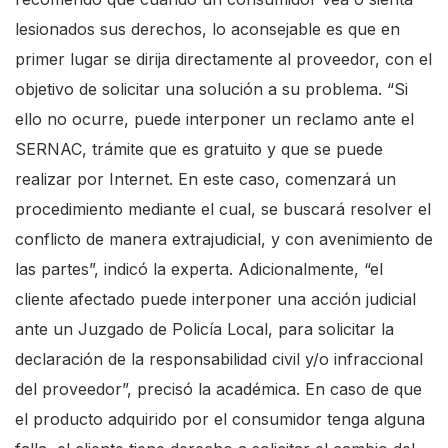
s
lesionados sus derechos, lo aconsejable es que en
t
primer lugar se dirija directamente al proveedor, con el
a
objetivo de solicitar una solución a su problema. “Si
r
ello no ocurre, puede interponer un reclamo ante el
t
SERNAC, trámite que es gratuito y que se puede
t
realizar por Internet. En este caso, comenzará un
h
procedimiento mediante el cual, se buscará resolver el
e
conflicto de manera extrajudicial, y con avenimiento de
A
las partes”, indicó la experta. Adicionalmente, “el
l
cliente afectado puede interponer una acción judicial
l
ante un Juzgado de Policía Local, para solicitar la
i
declaración de la responsabilidad civil y/o infraccional
n
del proveedor”, precisó la académica. En caso de que
O
el producto adquirido por el consumidor tenga alguna
n