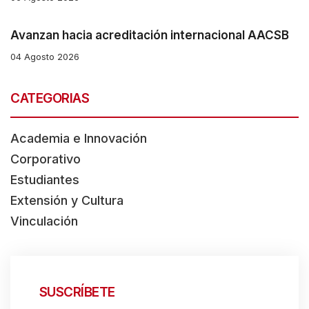
s
Avanzan hacia acreditación internacional AACSB
s
04 Agosto 2026
"
C
CATEGORIAS
t
r
Academia e Innovación
l
Corporativo
+
Estudiantes
/
Extensión y Cultura
"
Vinculación
.
T
h
i
SUSCRÍBETE
s