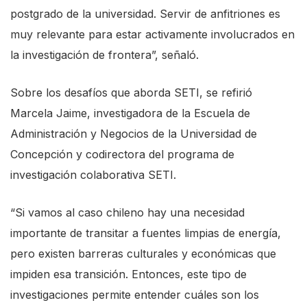
postgrado de la universidad. Servir de anfitriones es
e
muy relevante para estar activamente involucrados en
A
la investigación de frontera”, señaló.
c
c
Sobre los desafíos que aborda SETI, se refirió
e
Marcela Jaime, investigadora de la Escuela de
s
Administración y Negocios de la Universidad de
s
Concepción y codirectora del programa de
i
investigación colaborativa SETI.
b
i
“Si vamos al caso chileno hay una necesidad
l
importante de transitar a fuentes limpias de energía,
i
pero existen barreras culturales y económicas que
t
impiden esa transición. Entonces, este tipo de
y
investigaciones permite entender cuáles son los
s