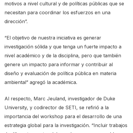
motivos a nivel cultural y de políticas públicas que se
c
necesitan para coordinar los esfuerzos en una
r
dirección”.
e
e
“El objetivo de nuestra iniciativa es generar
n
investigación sólida y que tenga un fuerte impacto a
r
nivel académico y de la disciplina, pero que también
e
genere un impacto para informar y contribuir al
a
diseño y evaluación de política pública en materia
d
ambiental” agregó la académica.
e
r
Al respecto, Marc Jeuland, investigador de Duke
,
University, y codirector de SETI, se refirió a la
p
importancia del workshop para el desarrollo de una
r
estrategia global para la investigación. “Incluir trabajos
e