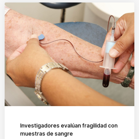
i
g
a
t
e
a
n
d
i
n
t
e
r
a
Investigadores evalúan fragilidad con
c
muestras de sangre