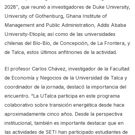
s
2028″, que reunió a investigadores de Duke University,
t
University of Gothenburg, Ghana Institute of
a
Management and Public Administration, Addis Ababa
r
University-Etiopía; así como de las universidades
t
chilenas del Bío-Bío, de Concepción, de La Frontera, y
t
de Talca, estos últimos anfitriones de la actividad.
h
El profesor Carlos Chávez, investigador de la Facultad
e
de Economía y Negocios de la Universidad de Talca y
A
coordinador de la jornada, destacó la importancia del
l
encuentro. “La UTalca participa en este programa
l
colaborativo sobre transición energética desde hace
i
aproximadamente cinco años. Desde la perspectiva
n
institucional, también es importante destacar que en
O
las actividades de SETI han participado estudiantes de
n