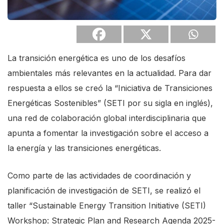
s
c
r
e
La transición energética es uno de los desafíos
e
ambientales más relevantes en la actualidad. Para dar
n
respuesta a ellos se creó la “Iniciativa de Transiciones
r
Energéticas Sostenibles” (SETI por su sigla en inglés),
e
una red de colaboración global interdisciplinaria que
a
apunta a fomentar la investigación sobre el acceso a
d
la energía y las transiciones energéticas.
e
r
Como parte de las actividades de coordinación y
.
planificación de investigación de SETI, se realizó el
T
taller “Sustainable Energy Transition Initiative (SETI)
o
Workshop: Strategic Plan and Research Agenda 2025-