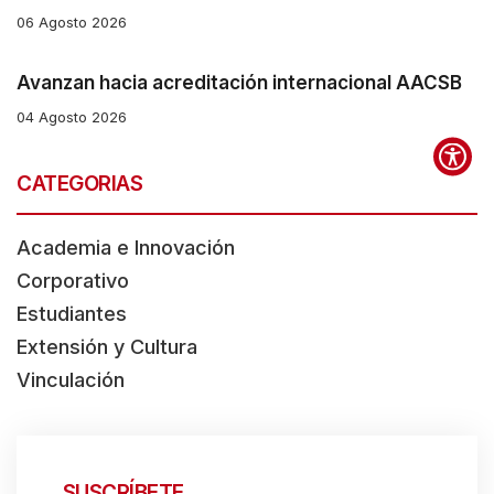
t
06 Agosto 2026
e
s
Avanzan hacia acreditación internacional AACSB
t
04 Agosto 2026
h
e
CATEGORIAS
s
c
Academia e Innovación
r
Corporativo
e
Estudiantes
e
Extensión y Cultura
n
Vinculación
r
e
a
SUSCRÍBETE