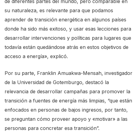
de diferentes partes del mundo, pero comparable en
s
su naturaleza, es relevante para que podamos
s
aprender de transición energética en algunos países
"
donde ha sido más exitoso, y usar esas lecciones para
C
desarrollar intervenciones y políticas para lugares que
t
todavía están quedándose atrás en estos objetivos de
r
acceso a energía», explicó.
l
+
Por su parte, Franklin Amuakwa-Mensah, investigador
/
de la Universidad de Gotemburgo, destacó la
"
relevancia de desarrollar campañas para promover la
.
transición a fuentes de energía más limpias, “que están
T
enfocados en personas de bajos ingresos, por tanto,
h
se preguntan cómo proveer apoyo y «motivar» a las
i
personas para concretar esa transición”.
s