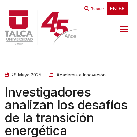
W
EN
ES
EN
ES
Buscar
e
l
c
o
m
e
t
28 Mayo 2025
Academia e Innovación
o
A
Investigadores
l
analizan los desafíos
l
de la transición
i
n
energética
O