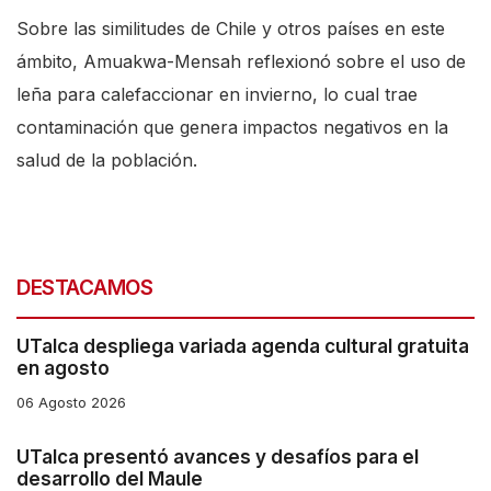
Sobre las similitudes de Chile y otros países en este
s
ámbito, Amuakwa-Mensah reflexionó sobre el uso de
h
leña para calefaccionar en invierno, lo cual trae
o
contaminación que genera impactos negativos en la
r
salud de la población.
t
c
u
t
DESTACAMOS
a
c
UTalca despliega variada agenda cultural gratuita
t
en agosto
i
06 Agosto 2026
v
UTalca presentó avances y desafíos para el
a
desarrollo del Maule