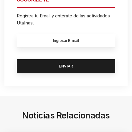
d
e
Registra tu Email y entérate de las actividades
r
Utalinas.
t
o
h
e
l
p
y
o
u
n
Noticias Relacionadas
a
v