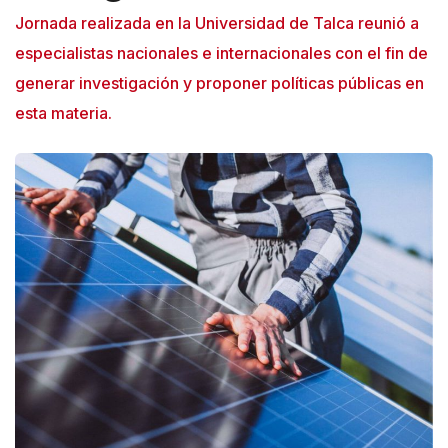
n
Jornada realizada en la Universidad de Talca reunió a
e
especialistas nacionales e internacionales con el fin de
A
generar investigación y proponer políticas públicas en
c
esta materia.
c
e
s
s
i
b
i
l
i
t
y