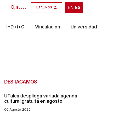
EN
ES
EN
ES
Buscar
UTALINOS
I+D+i+C
Vinculación
Universidad
DESTACAMOS
UTalca despliega variada agenda
cultural gratuita en agosto
06 Agosto 2026