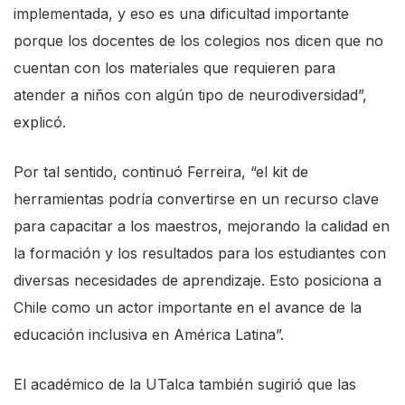
implementada, y eso es una dificultad importante
e
porque los docentes de los colegios nos dicen que no
A
cuentan con los materiales que requieren para
c
atender a niños con algún tipo de neurodiversidad”,
c
explicó.
e
s
Por tal sentido, continuó Ferreira, “el kit de
s
herramientas podría convertirse en un recurso clave
i
para capacitar a los maestros, mejorando la calidad en
b
la formación y los resultados para los estudiantes con
i
diversas necesidades de aprendizaje. Esto posiciona a
l
Chile como un actor importante en el avance de la
i
educación inclusiva en América Latina”.
t
y
El académico de la UTalca también sugirió que las
s