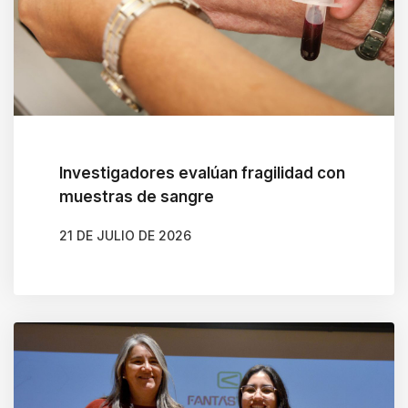
i
g
a
t
e
a
n
Investigadores evalúan fragilidad con
d
muestras de sangre
i
21 DE JULIO DE 2026
n
AUTOR
MACARENA MUÑOZ ORTEGA
t
e
r
a
c