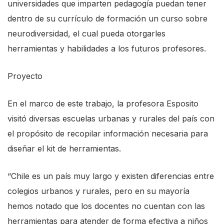
universidades que imparten pedagogía puedan tener
c
dentro de su currículo de formación un curso sobre
r
neurodiversidad, el cual pueda otorgarles
e
herramientas y habilidades a los futuros profesores.
e
n
Proyecto
r
e
En el marco de este trabajo, la profesora Esposito
a
visitó diversas escuelas urbanas y rurales del país con
d
el propósito de recopilar información necesaria para
e
diseñar el kit de herramientas.
r
“Chile es un país muy largo y existen diferencias entre
,
colegios urbanos y rurales, pero en su mayoría
p
hemos notado que los docentes no cuentan con las
r
herramientas para atender de forma efectiva a niños
e