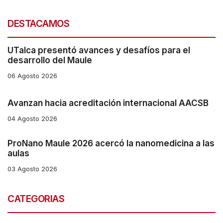
s
DESTACAMOS
h
o
UTalca presentó avances y desafíos para el
r
desarrollo del Maule
t
06 Agosto 2026
c
Avanzan hacia acreditación internacional AACSB
u
t
04 Agosto 2026
a
ProNano Maule 2026 acercó la nanomedicina a las
c
aulas
t
03 Agosto 2026
i
v
CATEGORIAS
a