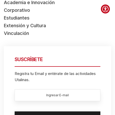
t
Academia e Innovación
e
Corporativo
s
Estudiantes
t
Extensión y Cultura
h
Vinculación
e
s
c
SUSCRÍBETE
r
e
Registra tu Email y entérate de las actividades
e
Utalinas.
n
r
e
a