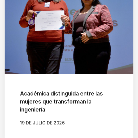
t
w
i
t
h
t
h
e
c
o
Académica distinguida entre las
n
mujeres que transforman la
t
ingeniería
e
n
19 DE JULIO DE 2026
t
AUTOR
BELÉN CALDERA SOTO