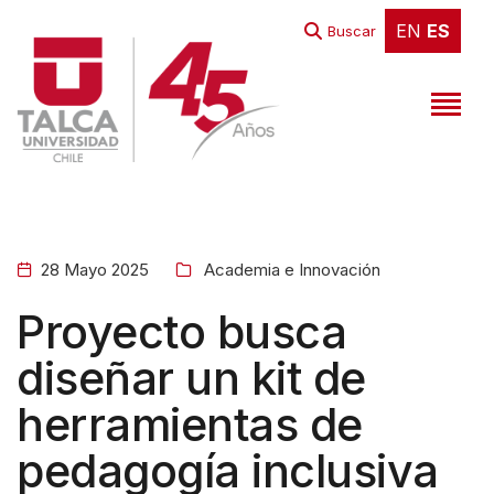
W
EN
ES
EN
ES
Buscar
e
l
c
o
m
e
t
28 Mayo 2025
Academia e Innovación
o
A
Proyecto busca
l
diseñar un kit de
l
herramientas de
i
n
pedagogía inclusiva
O