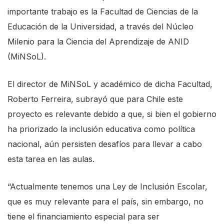
s
importante trabajo es la Facultad de Ciencias de la
t
Educación de la Universidad, a través del Núcleo
a
Milenio para la Ciencia del Aprendizaje de ANID
r
(MiNSoL).
t
El director de MiNSoL y académico de dicha Facultad,
t
Roberto Ferreira, subrayó que para Chile este
h
proyecto es relevante debido a que, si bien el gobierno
e
ha priorizado la inclusión educativa como política
A
nacional, aún persisten desafíos para llevar a cabo
l
esta tarea en las aulas.
l
i
“Actualmente tenemos una Ley de Inclusión Escolar,
n
que es muy relevante para el país, sin embargo, no
O
tiene el financiamiento especial para ser
n