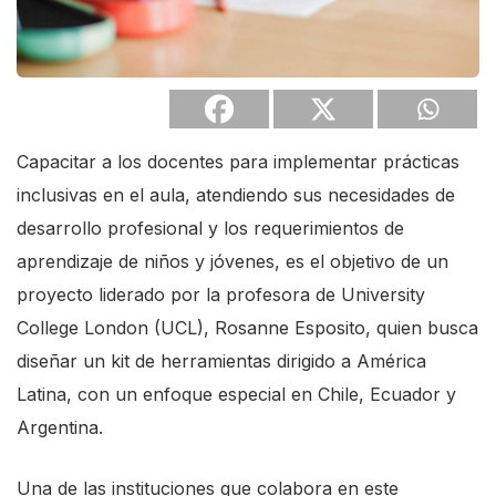
s
c
r
e
e
Capacitar a los docentes para implementar prácticas
n
inclusivas en el aula, atendiendo sus necesidades de
r
desarrollo profesional y los requerimientos de
e
aprendizaje de niños y jóvenes, es el objetivo de un
a
proyecto liderado por la profesora de University
d
College London (UCL), Rosanne Esposito, quien busca
e
diseñar un kit de herramientas dirigido a América
r
Latina, con un enfoque especial en Chile, Ecuador y
.
Argentina.
T
o
Una de las instituciones que colabora en este