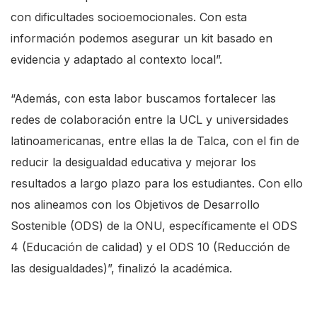
con dificultades socioemocionales. Con esta
s
información podemos asegurar un kit basado en
s
evidencia y adaptado al contexto local”.
"
C
“Además, con esta labor buscamos fortalecer las
t
redes de colaboración entre la UCL y universidades
r
latinoamericanas, entre ellas la de Talca, con el fin de
l
reducir la desigualdad educativa y mejorar los
+
resultados a largo plazo para los estudiantes. Con ello
/
nos alineamos con los Objetivos de Desarrollo
"
Sostenible (ODS) de la ONU, específicamente el ODS
.
4 (Educación de calidad) y el ODS 10 (Reducción de
T
las desigualdades)”, finalizó la académica.
h
i
s