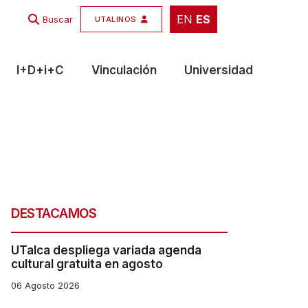
EN
ES
EN
ES
Buscar
UTALINOS
I+D+i+C
Vinculación
Universidad
DESTACAMOS
UTalca despliega variada agenda
cultural gratuita en agosto
06 Agosto 2026