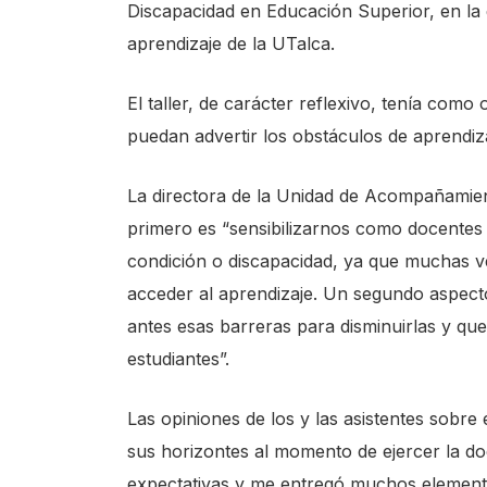
Discapacidad en Educación Superior, en la q
s
aprendizaje de la UTalca.
t
a
El taller, de carácter reflexivo, tenía como
r
puedan advertir los obstáculos de aprendi
t
t
La directora de la Unidad de Acompañamient
h
primero es “sensibilizarnos como docentes 
e
condición o discapacidad, ya que muchas v
A
acceder al aprendizaje. Un segundo aspec
l
antes esas barreras para disminuirlas y que
l
estudiantes”.
i
n
Las opiniones de los y las asistentes sobre e
O
sus horizontes al momento de ejercer la doc
n
expectativas y me entregó muchos elemento