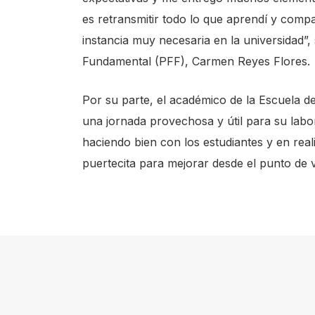
e
es retransmitir todo lo que aprendí y com
A
instancia muy necesaria en la universidad”
c
Fundamental (PFF), Carmen Reyes Flores.
c
e
Por su parte, el académico de la Escuela 
s
una jornada provechosa y útil para su lab
s
haciendo bien con los estudiantes y en reali
i
puertecita para mejorar desde el punto de vi
b
i
l
i
t
y
s