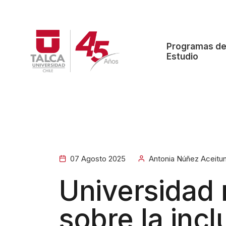
W
e
l
Programas d
c
Estudio
o
m
e
t
o
A
l
07 Agosto 2025
Antonia Núñez Aceitu
l
Universidad r
i
n
sobre la incl
O