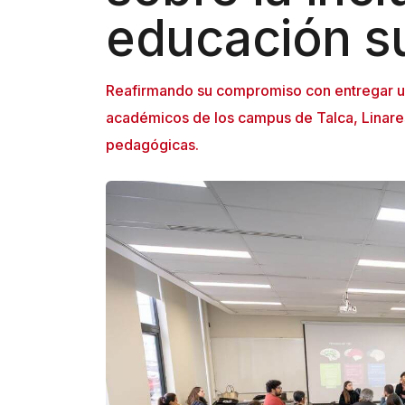
n
educación s
e
A
Reafirmando su compromiso con entregar un
c
académicos de los campus de Talca, Linares 
c
pedagógicas.
e
s
s
i
b
i
l
i
t
y