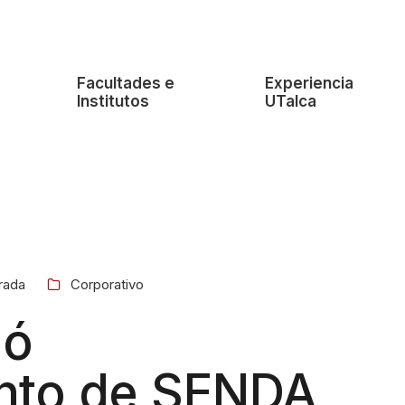
e
Facultades e
Experiencia
Institutos
UTalca
rada
Corporativo
ió
nto de SENDA