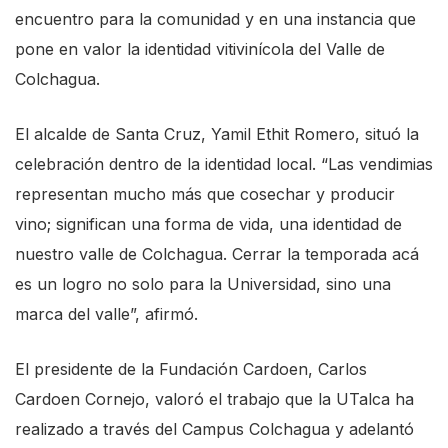
encuentro para la comunidad y en una instancia que
s
pone en valor la identidad vitivinícola del Valle de
s
Colchagua.
"
C
El alcalde de Santa Cruz, Yamil Ethit Romero, situó la
t
celebración dentro de la identidad local. “Las vendimias
r
representan mucho más que cosechar y producir
l
vino; significan una forma de vida, una identidad de
+
nuestro valle de Colchagua. Cerrar la temporada acá
/
es un logro no solo para la Universidad, sino una
"
marca del valle”, afirmó.
.
T
El presidente de la Fundación Cardoen, Carlos
h
Cardoen Cornejo, valoró el trabajo que la UTalca ha
i
realizado a través del Campus Colchagua y adelantó
s