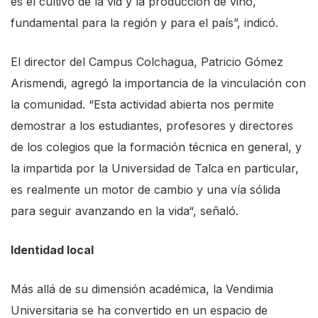
es el cultivo de la vid y la producción de vino,
c
fundamental para la región y para el país”, indicó.
r
e
El director del Campus Colchagua, Patricio Gómez
e
Arismendi, agregó la importancia de la vinculación con
n
la comunidad. “Esta actividad abierta nos permite
r
demostrar a los estudiantes, profesores y directores
e
de los colegios que la formación técnica en general, y
a
la impartida por la Universidad de Talca en particular,
d
es realmente un motor de cambio y una vía sólida
e
para seguir avanzando en la vida“, señaló.
r
Identidad local
,
p
Más allá de su dimensión académica, la Vendimia
r
Universitaria se ha convertido en un espacio de
e