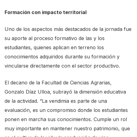
e
Formación con impacto territorial
A
c
Uno de los aspectos más destacados de la jornada fue
c
su aporte al proceso formativo de las y los
e
estudiantes, quienes aplican en terreno los
s
conocimientos adquiridos durante su formación y
s
vincularse directamente con el sector productivo.
i
b
El decano de la Facultad de Ciencias Agrarias,
i
Gonzalo Díaz Ulloa, subrayó la dimensión educativa
l
de la actividad. “La vendimia es parte de una
i
evaluación, es un compromiso donde los estudiantes
t
ponen en marcha sus conocimientos. Cumple un rol
y
muy importante en mantener nuestro patrimonio, que
s