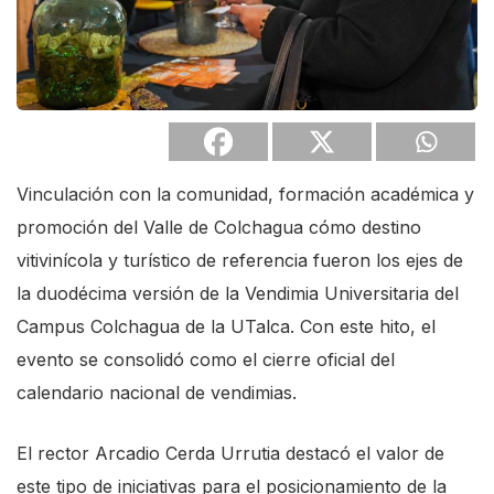
s
c
r
e
e
n
Vinculación con la comunidad, formación académica y
r
promoción del Valle de Colchagua cómo destino
e
vitivinícola y turístico de referencia fueron los ejes de
a
la duodécima versión de la Vendimia Universitaria del
d
Campus Colchagua de la UTalca. Con este hito, el
e
evento se consolidó como el cierre oficial del
r
calendario nacional de vendimias.
.
T
El rector Arcadio Cerda Urrutia destacó el valor de
o
este tipo de iniciativas para el posicionamiento de la