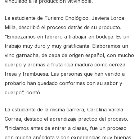
t
vinculado a la producción vitivinícola.
e
La estudiante de Turismo Enológico, Javiera Lorca
s
Milla, describió el proceso detrás de su producto.
t
“Empezamos en febrero a trabajar en bodega. Es un
h
trabajo muy duro y muy gratificante. Elaboramos un
e
vino garnacha, de cepa de origen español, con mucho
s
cuerpo y aromas a fruta roja madura como cereza,
c
fresa y frambuesa. Las personas que han venido a
r
probarlo han quedado conformes con su sabor y
e
cuerpo”, contó.
e
n
La estudiante de la misma carrera, Carolina Varela
r
Correa, destacó el aprendizaje práctico del proceso.
e
“Iniciamos antes de entrar a clases, fue un proceso
a
con mucha anécdota y con experiencias muy buenas.