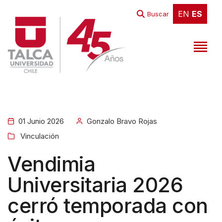
W
EN
ES
EN
ES
Buscar
e
l
c
o
m
e
t
01 Junio 2026
Gonzalo Bravo Rojas
o
Vinculación
A
l
Vendimia
l
Universitaria 2026
i
cerró temporada con
n
O