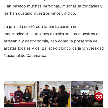
d
Han pasado muchas personas, muchas autoridades y
e
les han gustado nuestros vinos”, indicó.
r
t
La jornada contó con la participación de
o
emprendedores, quienes exhibieron sus muestras de
h
artesanía y gastronomía, asó como la presencia de
e
artistas locales y del Ballet Folclórico de la Universidad
l
Nacional de Catamarca.
p
y
o
u
n
a
v