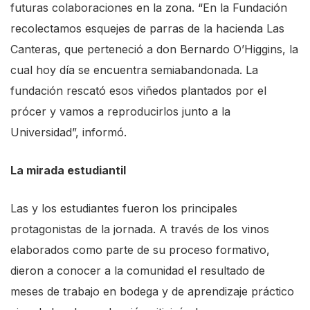
futuras colaboraciones en la zona. “En la Fundación
s
recolectamos esquejes de parras de la hacienda Las
h
Canteras, que perteneció a don Bernardo O’Higgins, la
o
cual hoy día se encuentra semiabandonada. La
r
fundación rescató esos viñedos plantados por el
t
prócer y vamos a reproducirlos junto a la
c
Universidad”, informó.
u
t
La mirada estudiantil
a
c
Las y los estudiantes fueron los principales
t
protagonistas de la jornada. A través de los vinos
i
elaborados como parte de su proceso formativo,
v
dieron a conocer a la comunidad el resultado de
a
meses de trabajo en bodega y de aprendizaje práctico