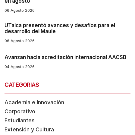
en agosto
t
w
06 Agosto 2026
i
UTalca presentó avances y desafíos para el
t
desarrollo del Maule
h
06 Agosto 2026
t
h
Avanzan hacia acreditación internacional AACSB
e
04 Agosto 2026
c
o
CATEGORIAS
n
t
Academia e Innovación
e
Corporativo
n
Estudiantes
t
Extensión y Cultura