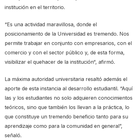
s
institución en el territorio.
t
“Es una actividad maravillosa, donde el
a
posicionamiento de la Universidad es tremendo. Nos
r
permite trabajar en conjunto con empresarios, con el
t
comercio y con el sector público y, de esta forma,
t
visibilizar el quehacer de la institución“, afirmó.
h
e
La máxima autoridad universitaria resaltó además el
A
aporte de esta instancia al desarrollo estudiantil. “Aquí
l
las y los estudiantes no solo adquieren conocimientos
l
teóricos, sino que también los llevan a la práctica, lo
i
que constituye un tremendo beneficio tanto para su
n
aprendizaje como para la comunidad en general”,
O
señaló.
n