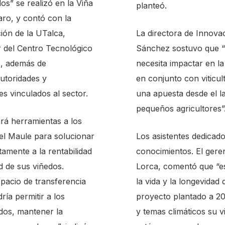
os” se realizó en la Viña
planteó.
aro, y contó con la
ción de la UTalca,
La directora de Innova
r del Centro Tecnológico
Sánchez sostuvo que “l
c, además de
necesita impactar en l
autoridades y
en conjunto con viticu
es vinculados al sector.
una apuesta desde el lab
pequeños agricultores”
rá herramientas a los
del Maule para solucionar
Los asistentes dedicad
amente a la rentabilidad
conocimientos. El geren
d de sus viñedos.
Lorca, comentó que “es
pacio de transferencia
la vida y la longevidad
ría permitir a los
proyecto plantado a 2
edos, mantener la
y temas climáticos su vi