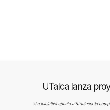
c
r
e
e
n
r
e
a
d
e
r
UTalca lanza proy
,
p
r
«La iniciativa apunta a fortalecer la com
e