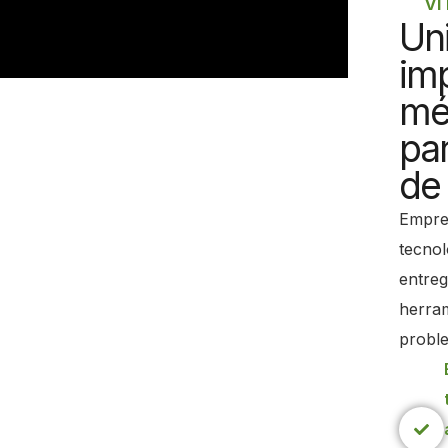
VI
Un
im
mé
par
de
Empres
tecnol
entreg
herram
proble