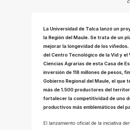
c
s
s
"
La Universidad de Talca lanzó un pro
C
la Región del Maule. Se trata de un pl
t
mejorar la longevidad de los viñedos. 
r
del Centro Tecnológico de la Vid y el 
l
Ciencias Agrarias de esta Casa de E
+
inversión de 118 millones de pesos, fi
/
Gobierno Regional del Maule, el que 
"
más de 1.500 productores del territori
.
fortalecer la competitividad de uno d
T
productivos más emblemáticos del pa
h
i
El lanzamiento oficial de la iniciativa 
s