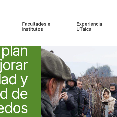
e
Facultades e
Experiencia
Institutos
UTalca
 tecnológica
 plan
jorar
dad y
ad de
edos