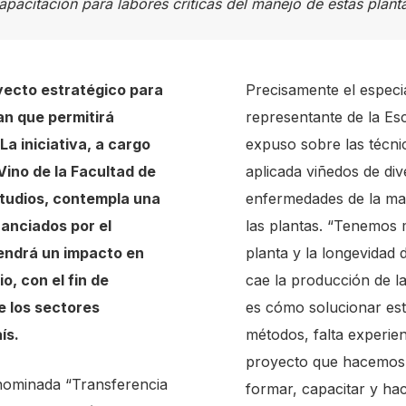
apacitación para labores críticas del manejo de estas plant
yecto estratégico para
Precisamente el especia
an que permitirá
representante de la Esc
La iniciativa, a cargo
expuso sobre las técni
Vino de la Facultad de
aplicada viñedos de di
studios, contempla una
enfermedades de la mad
nanciados por el
las plantas. “Tenemos 
tendrá un impacto en
planta y la longevidad
o, con el fin de
cae la producción de l
e los sectores
es cómo solucionar est
ís.
métodos, falta experien
proyecto que hacemos c
denominada “Transferencia
formar, capacitar y hac