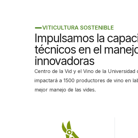
s
c
r
VITICULTURA SOSTENIBLE
e
Impulsamos la capaci
e
técnicos en el manej
n
innovadoras
r
e
Centro de la Vid y el Vino de la Universidad
a
impactará a 1500 productores de vino en la
d
mejor manejo de las vides.
e
r
.
T
o