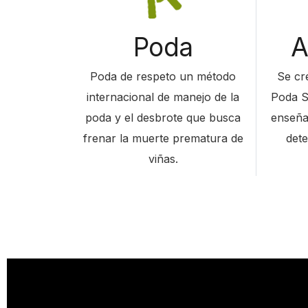
s
t
Poda
A
a
r
Poda de respeto un método
Se cr
t
internacional de manejo de la
Poda S
t
poda y el desbrote que busca
enseñar
h
frenar la muerte prematura de
dete
e
viñas.
A
l
l
i
n
O
n