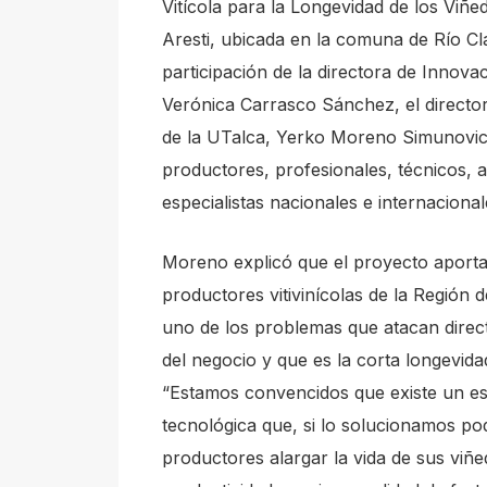
Vitícola para la Longevidad de los Viñed
s
Aresti, ubicada en la comuna de Río Cl
h
participación de la directora de Innova
o
Verónica Carrasco Sánchez, el directo
r
de la UTalca, Yerko Moreno Simunovi
t
productores, profesionales, técnicos, 
c
especialistas nacionales e internacional
u
t
Moreno explicó que el proyecto aporta
a
productores vitivinícolas de la Región 
c
uno de los problemas que atacan direct
t
del negocio y que es la corta longevida
i
“Estamos convencidos que existe un es
v
tecnológica que, si lo solucionamos pod
a
productores alargar la vida de sus viñ