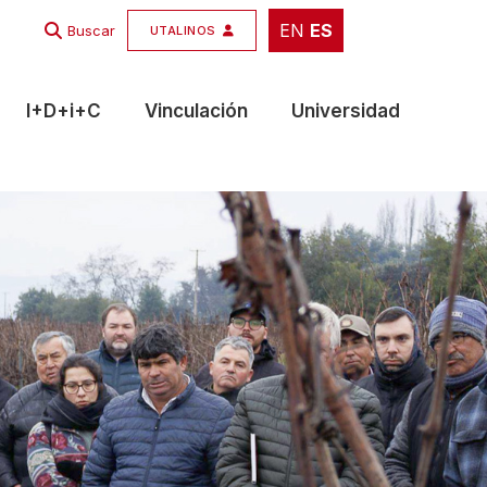
EN
ES
EN
ES
Buscar
UTALINOS
I+D+i+C
Vinculación
Universidad