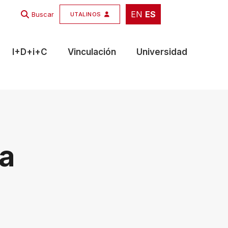
EN
ES
EN
ES
Buscar
UTALINOS
I+D+i+C
Vinculación
Universidad
ra