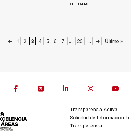
LEER MÁS
<-
1
2
3
4
5
6
7
...
20
...
->
Último »
Transparencia Activa
Solicitud de Información L
Transparencia