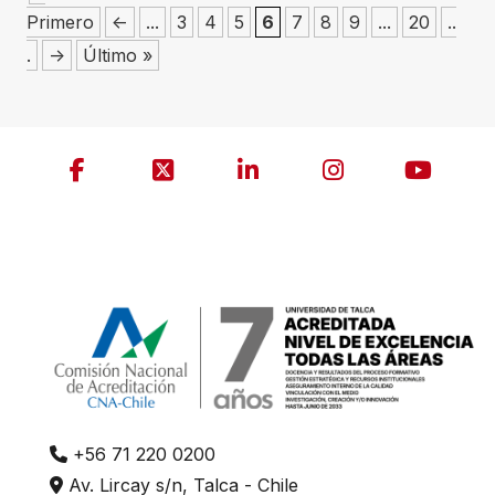
Primero
<-
...
3
4
5
6
7
8
9
...
20
..
.
->
Último »
+56 71 220 0200
Av. Lircay s/n, Talca - Chile