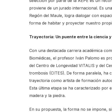
selección por parte de la AEPE es un reco
s
proviene de un jurado internacional. Es una
s
Región del Maule, logra dialogar con espac
"
forma de habitar y proyectar nuestro propio
C
t
Trayectoria: Un puente entre la ciencia y
r
Con una destacada carrera académica como
l
Biomédicas, el profesor Iván Palomo es prof
+
del Centro de Longevidad VITALIS y del Cen
/
trombosis (CITES). De forma paralela, ha c
"
trayectoria como artista de formación autod
.
Esta última etapa se ha caracterizado por 
T
madera y la piedra.
h
i
En su propuesta, la forma no se impone, si
s