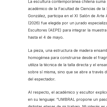
La escultura contemporánea chilena suma u
s
académico de la Facultad de Ciencias de la
t
González, participa en el XI Salón de Art
a
(2026) fue elegida por un jurado especializ
r
Escultores (AEPE) para integrar la muestra
t
hasta el 4 de mayo.
t
h
La pieza, una estructura de madera ensambl
e
homogénea para construirse desde el frag
A
utiliza la técnica de la talla directa y el 
l
sobre sí misma, sino que se abre a través de
l
del espectador.
i
n
Al respecto, el académico y escultor explic
O
en su lenguaje: “UMBRAL propone un paso d
n
distintas etapas de mi trabajo. Mi interés e