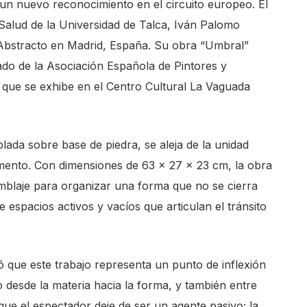
n nuevo reconocimiento en el circuito europeo. El
 Salud de la Universidad de Talca, Iván Palomo
e Abstracto en Madrid, España. Su obra “Umbral”
ado de la Asociación Española de Pintores y
 que se exhibe en el Centro Cultural La Vaguada
ada sobre base de piedra, se aleja de la unidad
mento. Con dimensiones de 63 × 27 × 23 cm, la obra
ensamblaje para organizar una forma que no se cierra
 espacios activos y vacíos que articulan el tránsito
ó que este trabajo representa un punto de inflexión
esde la materia hacia la forma, y también entre
s que el espectador deje de ser un agente pasivo; la