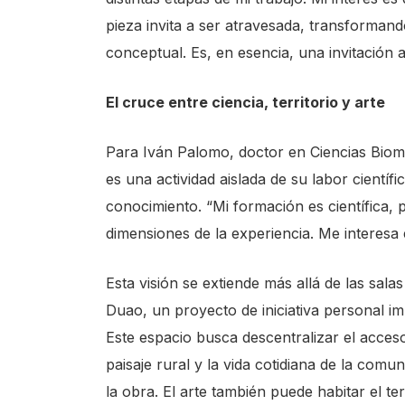
e
pieza invita a ser atravesada, transformando
A
conceptual. Es, en esencia, una invitación a
c
c
El cruce entre ciencia, territorio y arte
e
Para Iván Palomo, doctor en Ciencias Biomé
s
es una actividad aislada de su labor cientí
s
conocimiento. “Mi formación es científica, 
i
dimensiones de la experiencia. Me interesa el
b
i
Esta visión se extiende más allá de las sala
l
Duao, un proyecto de iniciativa personal 
i
Este espacio busca descentralizar el acceso
t
paisaje rural y la vida cotidiana de la comun
y
la obra. El arte también puede habitar el te
s