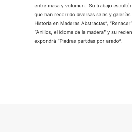
entre masa y volumen. Su trabajo escultóri
s
que han recorrido diversas salas y galería
h
Historia en Maderas Abstractas”, “Renacer”
o
“Anillos, el idioma de la madera” y su rec
r
expondrá “Piedras partidas por arado”.
t
c
u
t
a
c
t
i
v
a