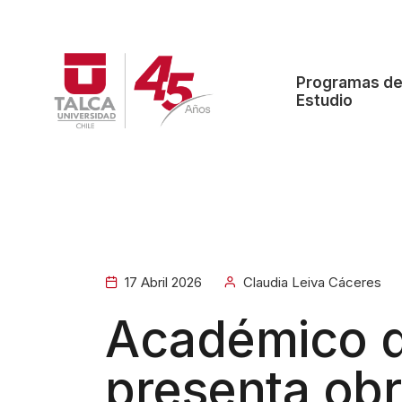
W
e
l
Programas d
c
Estudio
o
m
e
t
o
A
l
17 Abril 2026
Claudia Leiva Cáceres
l
Académico d
i
n
presenta obr
O