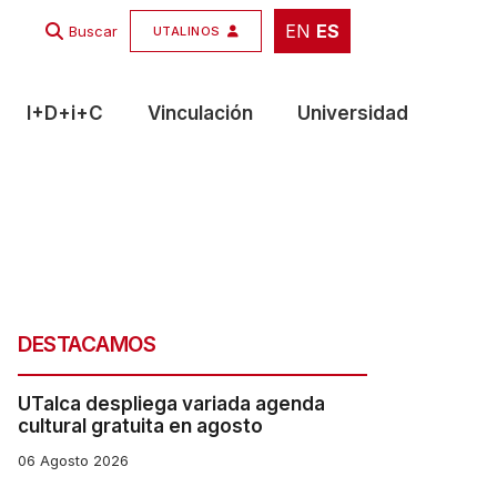
EN
ES
EN
ES
Buscar
UTALINOS
I+D+i+C
Vinculación
Universidad
DESTACAMOS
UTalca despliega variada agenda
cultural gratuita en agosto
06 Agosto 2026