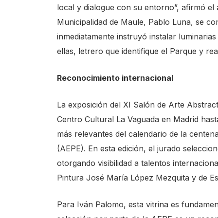
local y dialogue con su entorno”, afirmó el
c
Municipalidad de Maule, Pablo Luna, se co
r
inmediatamente instruyó instalar luminarias 
e
ellas, letrero que identifique el Parque y r
e
n
Reconocimiento internacional
r
e
La exposición del XI Salón de Arte Abstract
a
Centro Cultural La Vaguada en Madrid hasta
d
más relevantes del calendario de la centen
e
(AEPE). En esta edición, el jurado selecci
r
otorgando visibilidad a talentos internacion
,
Pintura José María López Mezquita y de Es
p
r
Para Iván Palomo, esta vitrina es fundamen
e