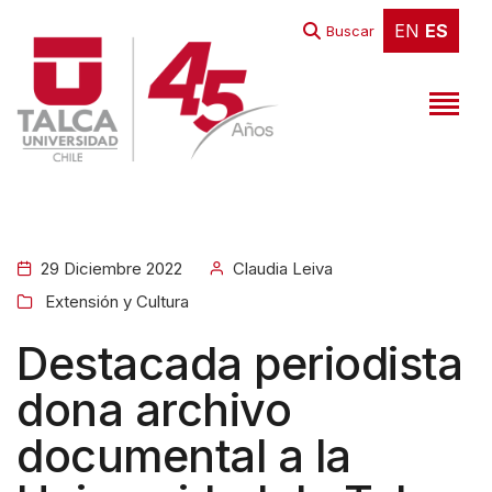
W
EN
ES
EN
ES
Buscar
e
l
c
o
m
e
t
29 Diciembre 2022
Claudia Leiva
o
Extensión y Cultura
A
l
Destacada periodista
l
dona archivo
i
documental a la
n
O