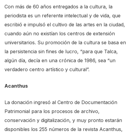
Con más de 60 años entregados a la cultura, la
s
periodista es un referente intelectual y de vida, que
h
escribió e impulsó el cultivo de las artes en la ciudad,
o
cuando aún no existían los centros de extensión
r
universitarios. Su promoción de la cultura se basa en
t
la persistencia sin fines de lucro, “para que Talca,
c
algún día, decía en una crónica de 1986, sea “un
u
verdadero centro artístico y cultural”.
t
a
Acanthus
c
t
La donación ingresó al Centro de Documentación
i
Patrimonial para los procesos de archivo,
v
conservación y digitalización, y muy pronto estarán
a
disponibles los 255 números de la revista Acanthus,