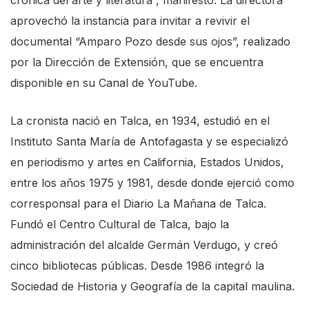
s
aprovechó la instancia para invitar a revivir el
s
documental “Amparo Pozo desde sus ojos”, realizado
"
por la Dirección de Extensión, que se encuentra
C
disponible en su Canal de YouTube.
t
La cronista nació en Talca, en 1934, estudió en el
r
Instituto Santa María de Antofagasta y se especializó
l
en periodismo y artes en California, Estados Unidos,
+
entre los años 1975 y 1981, desde donde ejerció como
/
corresponsal para el Diario La Mañana de Talca.
"
Fundó el Centro Cultural de Talca, bajo la
.
administración del alcalde Germán Verdugo, y creó
T
cinco bibliotecas públicas. Desde 1986 integró la
h
Sociedad de Historia y Geografía de la capital maulina.
i
s