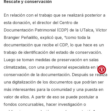
d
Rescate y conservación
e
En relación con el trabajo que se realizará posterior a
r
esta donación, el director del Centro de
t
Documentación Patrimonial (CDP) de la UTalca, Víctor
o
Brangier Peñailillo, explicó que, “como toda la
h
documentación que recibe el CDP, lo que hace es un
e
trabajo de identificación del estado de conservación.
l
Luego se toman medidas de preservación en salas
p
climatizadas, con una profesional especialista en la
y
conservación de la documentación. Después se realiza
o
una digitalización de los documentos que podrían ser
u
más interesantes para la comunidad y una puesta en
n
valor de ellos. A partir de eso se puede postular a
a
fondos concursables, hacer investigación o
v