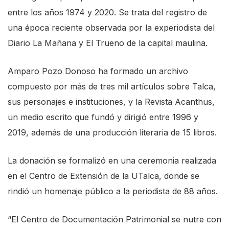
s
entre los años 1974 y 2020. Se trata del registro de
t
una época reciente observada por la experiodista del
a
Diario La Mañana y El Trueno de la capital maulina.
r
Amparo Pozo Donoso ha formado un archivo
t
compuesto por más de tres mil artículos sobre Talca,
t
sus personajes e instituciones, y la Revista Acanthus,
h
un medio escrito que fundó y dirigió entre 1996 y
e
2019, además de una producción literaria de 15 libros.
A
l
La donación se formalizó en una ceremonia realizada
l
en el Centro de Extensión de la UTalca, donde se
i
rindió un homenaje público a la periodista de 88 años.
n
O
“El Centro de Documentación Patrimonial se nutre con
n