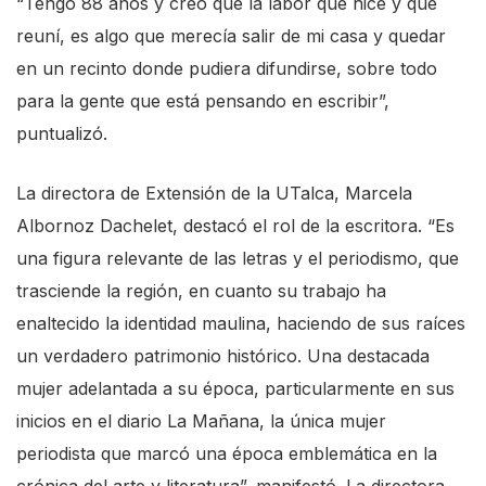
“Tengo 88 años y creo que la labor que hice y que
c
reuní, es algo que merecía salir de mi casa y quedar
r
en un recinto donde pudiera difundirse, sobre todo
e
para la gente que está pensando en escribir”,
e
puntualizó.
n
r
La directora de Extensión de la UTalca, Marcela
e
Albornoz Dachelet, destacó el rol de la escritora. “Es
a
una figura relevante de las letras y el periodismo, que
d
trasciende la región, en cuanto su trabajo ha
e
enaltecido la identidad maulina, haciendo de sus raíces
r
un verdadero patrimonio histórico. Una destacada
,
mujer adelantada a su época, particularmente en sus
p
inicios en el diario La Mañana, la única mujer
r
periodista que marcó una época emblemática en la
e
crónica del arte y literatura”, manifestó. La directora