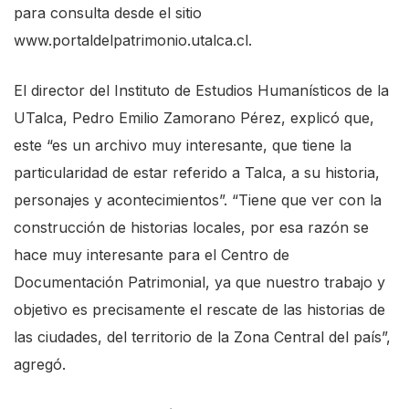
t
para consulta desde el sitio
e
www.portaldelpatrimonio.utalca.cl
.
s
t
El director del Instituto de Estudios Humanísticos de la
h
UTalca, Pedro Emilio Zamorano Pérez, explicó que,
e
este “es un archivo muy interesante, que tiene la
s
particularidad de estar referido a Talca, a su historia,
c
personajes y acontecimientos”. “Tiene que ver con la
r
construcción de historias locales, por esa razón se
e
hace muy interesante para el Centro de
e
Documentación Patrimonial, ya que nuestro trabajo y
n
objetivo es precisamente el rescate de las historias de
r
las ciudades, del territorio de la Zona Central del país”,
e
agregó.
a