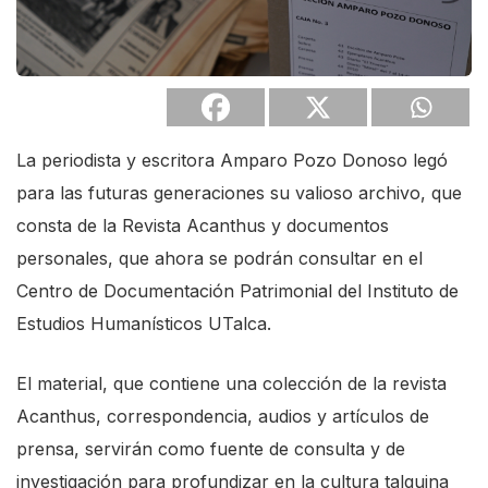
s
c
r
e
e
La periodista y escritora Amparo Pozo Donoso legó
n
para las futuras generaciones su valioso archivo, que
r
consta de la Revista Acanthus y documentos
e
personales, que ahora se podrán consultar en el
a
Centro de Documentación Patrimonial del Instituto de
d
Estudios Humanísticos UTalca.
e
r
El material, que contiene una colección de la revista
.
Acanthus, correspondencia, audios y artículos de
T
prensa, servirán como fuente de consulta y de
o
investigación para profundizar en la cultura talquina