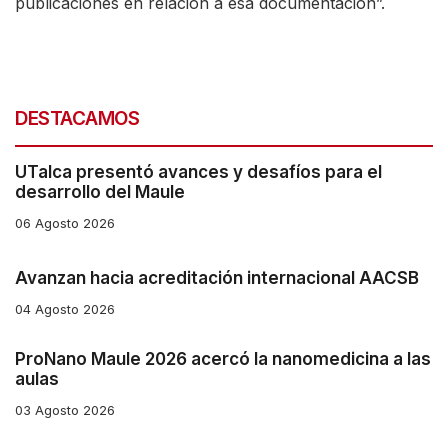
publicaciones en relación a esa documentación”.
i
g
a
t
DESTACAMOS
e
a
UTalca presentó avances y desafíos para el
n
desarrollo del Maule
d
06 Agosto 2026
i
n
Avanzan hacia acreditación internacional AACSB
t
04 Agosto 2026
e
ProNano Maule 2026 acercó la nanomedicina a las
r
aulas
a
03 Agosto 2026
c