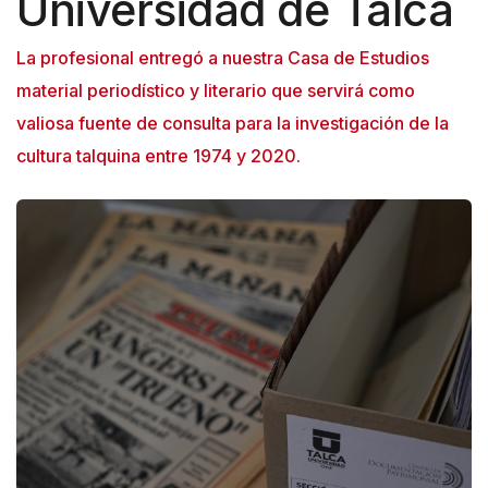
Universidad de Talca
n
e
La profesional entregó a nuestra Casa de Estudios
A
material periodístico y literario que servirá como
c
valiosa fuente de consulta para la investigación de la
c
cultura talquina entre 1974 y 2020.
e
s
s
i
b
i
l
i
t
y