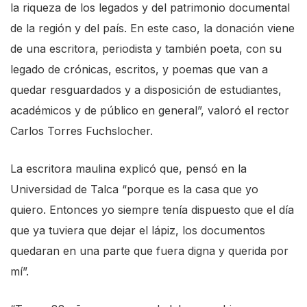
la riqueza de los legados y del patrimonio documental
e
de la región y del país. En este caso, la donación viene
A
de una escritora, periodista y también poeta, con su
c
legado de crónicas, escritos, y poemas que van a
c
quedar resguardados y a disposición de estudiantes,
e
académicos y de público en general”, valoró el rector
s
Carlos Torres Fuchslocher.
s
i
La escritora maulina explicó que, pensó en la
b
Universidad de Talca “porque es la casa que yo
i
quiero. Entonces yo siempre tenía dispuesto que el día
l
que ya tuviera que dejar el lápiz, los documentos
i
quedaran en una parte que fuera digna y querida por
t
mí”.
y
s