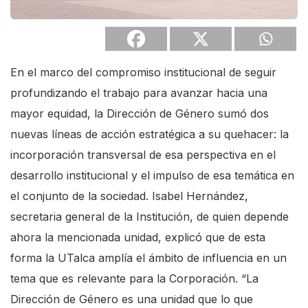
s
c
r
En el marco del compromiso institucional de seguir
e
profundizando el trabajo para avanzar hacia una
e
mayor equidad, la Dirección de Género sumó dos
n
nuevas líneas de acción estratégica a su quehacer: la
r
incorporación transversal de esa perspectiva en el
e
desarrollo institucional y el impulso de esa temática en
a
el conjunto de la sociedad. Isabel Hernández,
d
secretaria general de la Institución, de quien depende
e
ahora la mencionada unidad, explicó que de esta
r
forma la UTalca amplía el ámbito de influencia en un
.
tema que es relevante para la Corporación. “La
T
Dirección de Género es una unidad que lo que
o