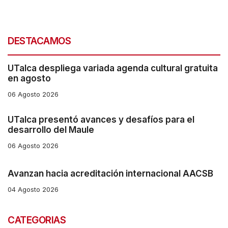
s
h
DESTACAMOS
o
r
UTalca despliega variada agenda cultural gratuita
t
en agosto
c
06 Agosto 2026
u
UTalca presentó avances y desafíos para el
t
desarrollo del Maule
a
06 Agosto 2026
c
t
Avanzan hacia acreditación internacional AACSB
i
04 Agosto 2026
v
a
CATEGORIAS