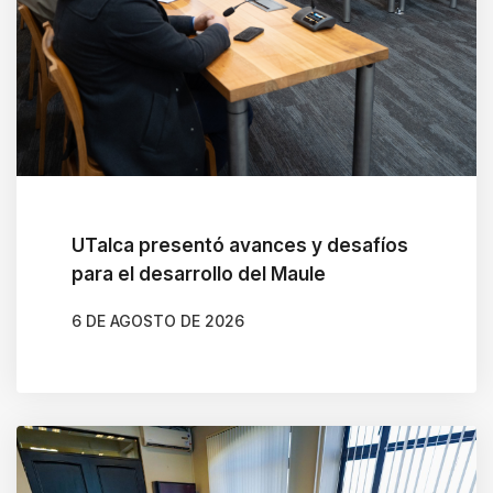
i
g
a
t
e
a
n
d
UTalca presentó avances y desafíos
i
para el desarrollo del Maule
n
6 DE AGOSTO DE 2026
t
AUTOR
CAMILA SOTO ALBORNOZ
e
r
a
c