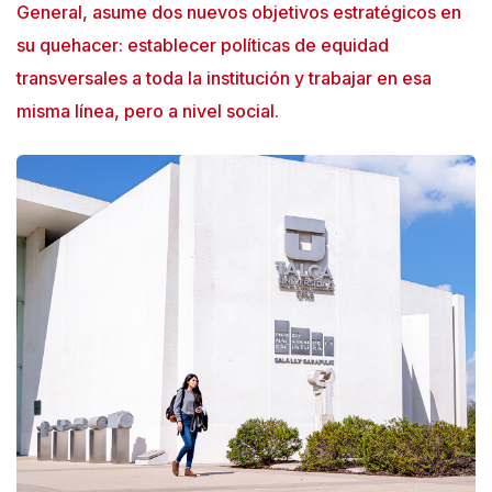
General, asume dos nuevos objetivos estratégicos en
n
su quehacer: establecer políticas de equidad
e
transversales a toda la institución y trabajar en esa
A
misma línea, pero a nivel social.
c
c
e
s
s
i
b
i
l
i
t
y