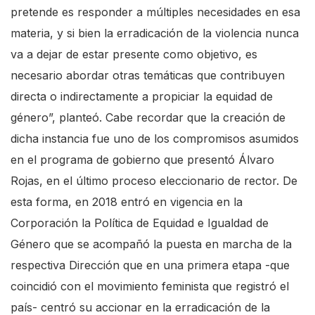
pretende es responder a múltiples necesidades en esa
s
materia, y si bien la erradicación de la violencia nunca
t
va a dejar de estar presente como objetivo, es
a
necesario abordar otras temáticas que contribuyen
r
directa o indirectamente a propiciar la equidad de
t
género”, planteó. Cabe recordar que la creación de
t
dicha instancia fue uno de los compromisos asumidos
h
en el programa de gobierno que presentó Álvaro
e
Rojas, en el último proceso eleccionario de rector. De
A
esta forma, en 2018 entró en vigencia en la
l
Corporación la Política de Equidad e Igualdad de
l
Género que se acompañó la puesta en marcha de la
i
respectiva Dirección que en una primera etapa -que
n
coincidió con el movimiento feminista que registró el
O
país- centró su accionar en la erradicación de la
n