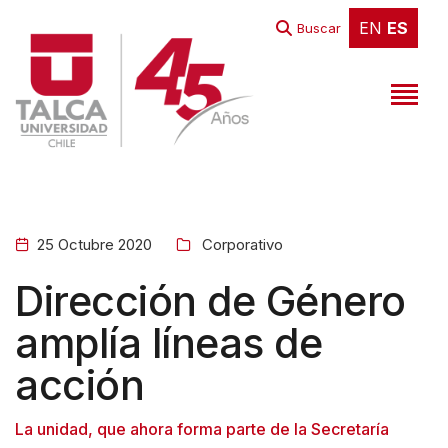
W
EN
ES
EN
ES
Buscar
e
l
c
o
m
e
t
25 Octubre 2020
Corporativo
o
A
Dirección de Género
l
amplía líneas de
l
acción
i
n
La unidad, que ahora forma parte de la Secretaría
O