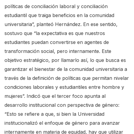
políticas de conciliación laboral y conciliación
c
estudiantil que traiga beneficios en la comunidad
r
universitaria”, planteó Hernández. En ese sentido,
e
sostuvo que “la expectativa es que nuestros
e
estudiantes puedan convertirse en agentes de
n
transformación social, pero internamente. Este
r
objetivo estratégico, por llamarlo así, lo que busca es
e
garantizar el bienestar de la comunidad universitaria a
a
través de la definición de políticas que permitan nivelar
d
condiciones laborales y estudiantiles entre hombre y
e
mujeres”. Indicó que el tercer foco apunta al
r
desarrollo institucional con perspectiva de género:
,
“Esto se refiere a que, si bien la Universidad
p
institucionalizó el enfoque de género para avanzar
r
internamente en materia de equidad, hay que utilizar
e