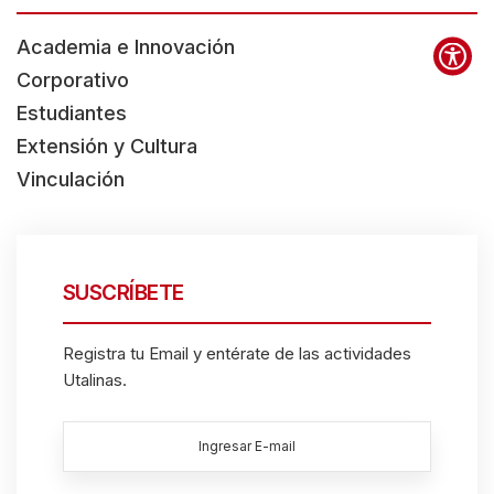
t
e
Academia e Innovación
s
Corporativo
t
Estudiantes
h
Extensión y Cultura
e
Vinculación
s
c
r
SUSCRÍBETE
e
e
Registra tu Email y entérate de las actividades
n
Utalinas.
r
e
a