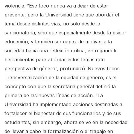
violencia. “Ese foco nunca va a dejar de estar
e
presente, pero la Universidad tiene que abordar el
A
tema desde distintas vías, no solo desde la
c
sancionatoria, sino que especialmente desde la psico-
c
educación, y también ser capaz de motivar a la
e
sociedad hacia una reflexión crítica, entregándole
s
herramientas para abordar estos temas con
s
perspectiva de género”, profundizó. Nuevos focos
i
Transversalización de la equidad de género, es el
b
concepto con que la secretaria general definió la
i
primera de las nuevas líneas de acción. “La
l
Universidad ha implementado acciones destinadas a
i
fortalecer el bienestar de sus funcionarios y de sus
t
estudiantes, sin embargo, ahora se ve en la necesidad
y
de llevar a cabo la formalización o el trabajo en
s