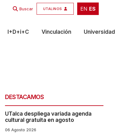
EN
ES
EN
ES
Buscar
UTALINOS
I+D+i+C
Vinculación
Universidad
DESTACAMOS
UTalca despliega variada agenda
cultural gratuita en agosto
06 Agosto 2026