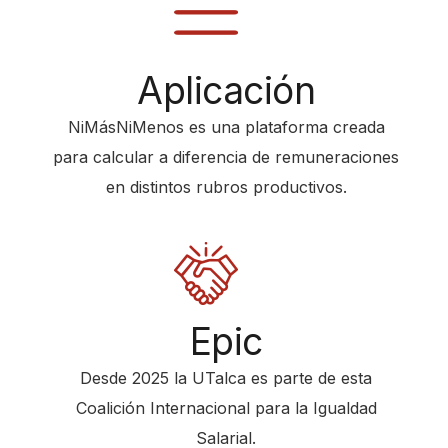
s
t
Aplicación
a
r
NiMásNiMenos es una plataforma creada
t
para calcular a diferencia de remuneraciones
t
en distintos rubros productivos.
h
e
A
l
l
Epic
i
Desde 2025 la UTalca es parte de esta
n
Coalición Internacional para la Igualdad
O
Salarial.
n