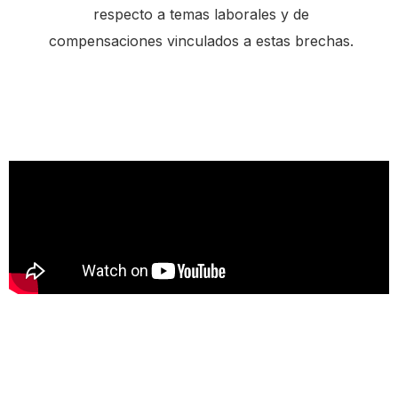
respecto a temas laborales y de
c
compensaciones vinculados a estas brechas.
r
e
e
n
r
e
a
d
e
r
,
p
r
e