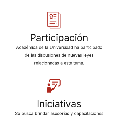
e
A
c
c
Participación
e
s
Académica de la Universidad ha participado
s
de las discusiones de nuevas leyes
i
relacionadas a este tema.
b
i
l
i
t
Iniciativas
y
Se busca brindar asesorías y capacitaciones
s