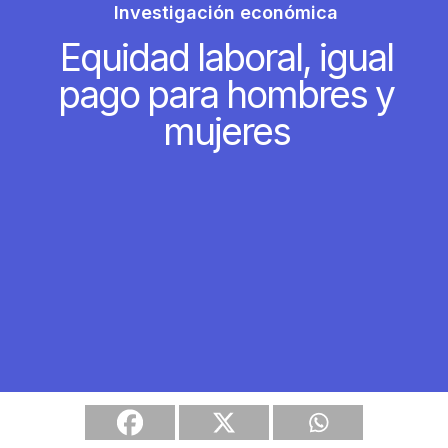
Investigación económica
n
Equidad laboral, igual
e
A
pago para hombres y
c
mujeres
c
e
s
s
i
b
i
l
i
t
y