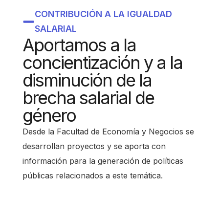
s
CONTRIBUCIÓN A LA IGUALDAD
c
SALARIAL
r
Aportamos a la
e
concientización y a la
e
disminución de la
n
brecha salarial de
r
género
e
a
Desde la Facultad de Economía y Negocios se
d
desarrollan proyectos y se aporta con
e
información para la generación de políticas
r
públicas relacionados a este temática.
.
T
o