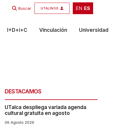
EN
ES
EN
ES
Buscar
UTALINOS
I+D+i+C
Vinculación
Universidad
DESTACAMOS
UTalca despliega variada agenda
cultural gratuita en agosto
06 Agosto 2026