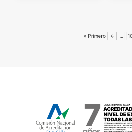
« Primero
<-
...
1