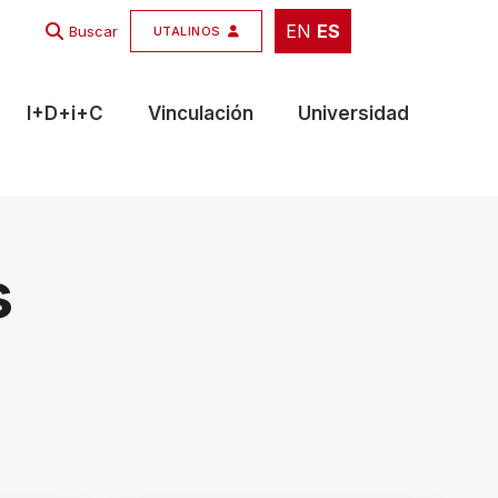
EN
ES
EN
ES
Buscar
UTALINOS
I+D+i+C
Vinculación
Universidad
s