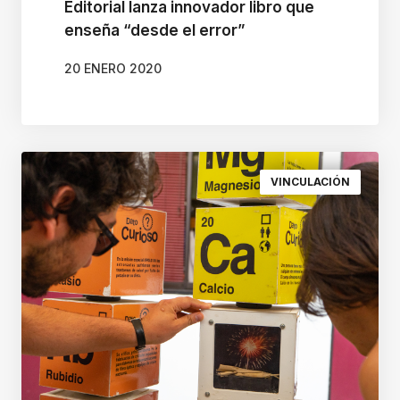
p
Editorial lanza innovador libro que
enseña “desde el error”
a
n
20 ENERO 2020
t
a
l
l
VINCULACIÓN
a
p
a
r
a
a
y
u