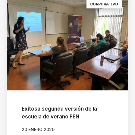
e
CORPORATIVO
a
c
c
e
s
o
d
i
r
e
c
t
Exitosa segunda versión de la
escuela de verano FEN
o
a
20 ENERO 2020