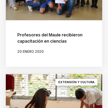
s
i
b
i
Profesores del Maule recibieron
l
capacitación en ciencias
i
d
20 ENERO 2020
a
d
,
p
EXTENSIÓN Y CULTURA
r
e
s
i