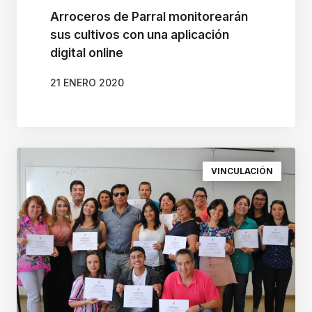
Arroceros de Parral monitorearán
l
sus cultivos con una aplicación
l
digital online
a
A
21 ENERO 2020
l
l
i
n
VINCULACIÓN
O
n
e
A
c
c
e