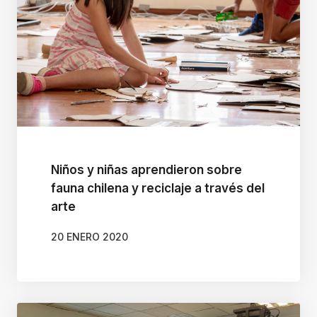
o
n
e
"
C
t
r
l
Niños y niñas aprendieron sobre
fauna chilena y reciclaje a través del
+
arte
/
"
20 ENERO 2020
E
s
t