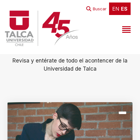
B
EN
ES
EN
ES
Buscar
i
e
n
Todas las Noticias
v
e
Revisa y entérate de todo el acontencer de la
n
Universidad de Talca
i
d
o
a
l
l
e
c