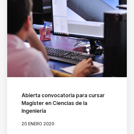
c
o
n
t
e
n
i
d
o
.
Abierta convocatoria para cursar
Magíster en Ciencias de la
Ingeniería
20 ENERO 2020