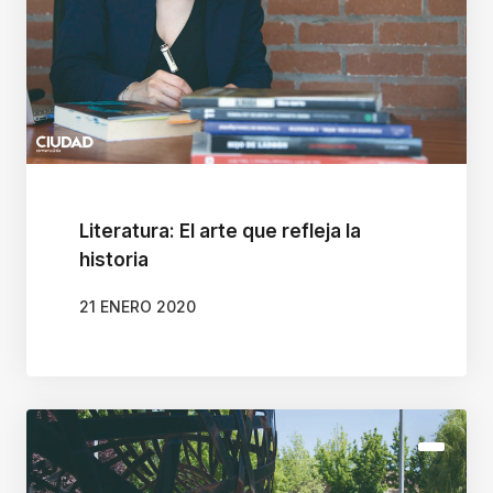
t
o
r
d
e
p
a
Literatura: El arte que refleja la
n
historia
t
21 ENERO 2020
a
l
l
a
A
l