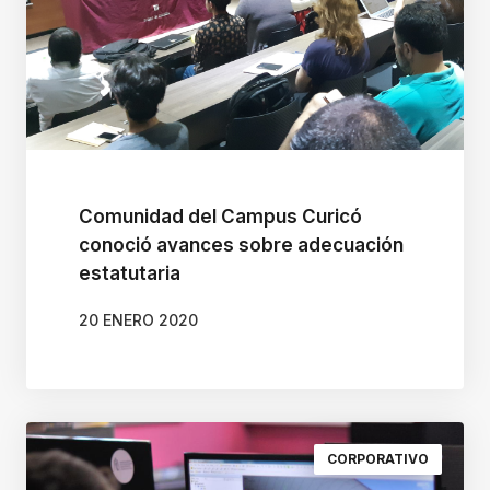
n
t
e
r
a
c
t
Comunidad del Campus Curicó
u
conoció avances sobre adecuación
a
estatutaria
r
20 ENERO 2020
c
o
n
e
CORPORATIVO
l