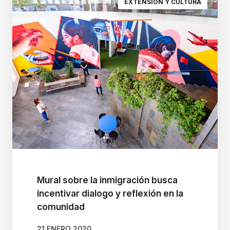
EXTENSIÓN Y CULTURA
i
d
a
d
P
a
r
a
i
n
i
c
Mural sobre la inmigración busca
incentivar dialogo y reflexión en la
i
comunidad
a
r
21 ENERO 2020