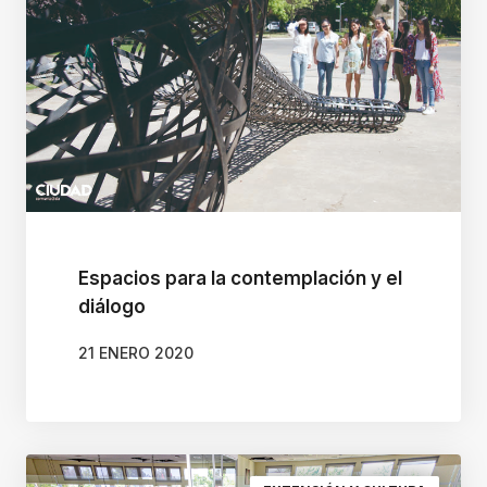
l
i
n
O
n
e
A
c
Espacios para la contemplación y el
c
diálogo
e
s
21 ENERO 2020
i
b
i
l