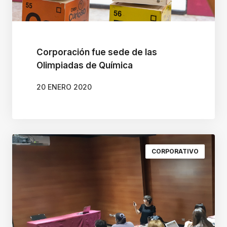
d
a
r
l
Corporación fue sede de las
e
Olimpiadas de Química
a
20 ENERO 2020
n
a
v
e
CORPORATIVO
g
a
r
e
i