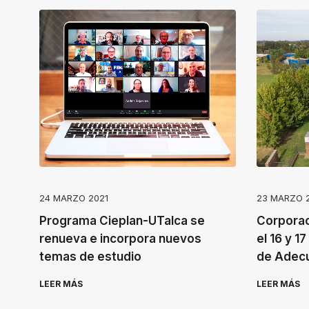
n
e
A
c
c
e
s
s
i
b
24 MARZO 2021
23 MARZO 
i
Programa Cieplan-UTalca se
Corporac
l
renueva e incorpora nuevos
el 16 y 1
temas de estudio
de Adecu
i
t
LEER MÁS
LEER MÁS
y