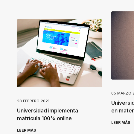
s
t
a
r
t
t
h
e
A
l
05 MARZO 
l
28 FEBRERO 2021
Universi
i
Universidad implementa
en mater
n
matrícula 100% online
O
LEER MÁS
LEER MÁS
n