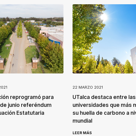
2021
22 MARZO 2021
ión reprogramó para
UTalca destaca entre las
7 de junio referéndum
universidades que más 
ación Estatutaria
su huella de carbono a ni
mundial
LEER MÁS