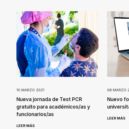
s
c
r
e
e
n
r
e
a
d
10 MARZO 2021
08 MARZO 
e
Nueva jornada de Test PCR
Nuevo fo
r
gratuito para académicos/as y
universit
.
funcionarios/as
T
LEER MÁS
o
LEER MÁS