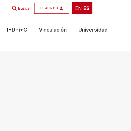
EN
ES
EN
ES
Buscar
UTALINOS
I+D+i+C
Vinculación
Universidad